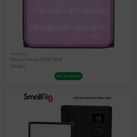
Iluminación
Zhiyun Fiveray M20C RGB
121,25 €
ver producto