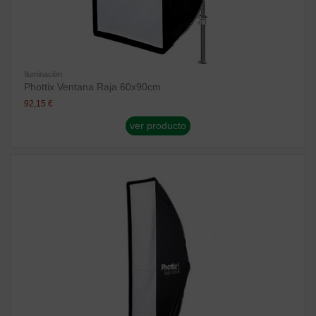
Iluminación
Phottix Ventana Raja 60x90cm
92,15 €
ver producto