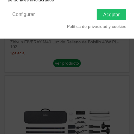
Península y Baleares
Canarias
Configurar
Aceptar
Política de privacidad y cookies
Iluminación
Zhiyun FIVERAY M40 Luz de Relleno de Bolsillo 40W PL-
102
106,69 €
ver producto