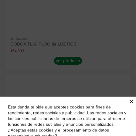
Iluminación
GODOX TL60 TUBO de LUZ RGB
164,89 €
ver producto
×
Esta tienda te pide que aceptes cookies para fines de
¿Dónde deseas recibir tu pedido?
rendimiento, redes sociales y publicidad. Las redes sociales y
las cookies publicitarias de terceros se utilizan para ofrecerte
Selecciona tu ubicación para mostrarte los precios e
funciones de redes sociales y anuncios personalizados.
impuestos correctos para tu región.
¿Aceptas estas cookies y el procesamiento de datos
personales involucrados?