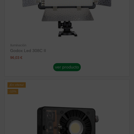
Iluminación
Godox Led 308C II
96,03 €
ver producto
¡En oferta!
-10%