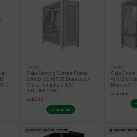
CAJAS
CAJAS
ell
Caja Gaming Corsair Frame
Caja Corsa
SB
5000D RS ARGB Blanca con
ARGB Crist
GSR-
Cristal Templado (CC-
Blanca (C
9011308-WW)
135,79 €
142,58 €
ve
ver producto
¡Disponible sólo en Internet!
¡Disponible sólo en