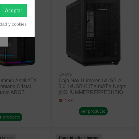
Aceptar
idad y cookies
CAJAS
ummer Anvil ATX
Caja Nox Hummer 1xUSB-A
ntana Cristal
3.0 1xUSB-C ITX mATX Negra
Curvo ARGB
(NXHUMMERREFRESHBK)
60,13 €
ver producto
r producto
 Internet!
¡Disponible sólo en Internet!