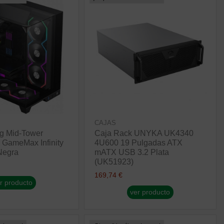
CAJAS
g Mid-Tower
Caja Rack UNYKA UK4340
 GameMax Infinity
4U600 19 Pulgadas ATX
Negra
mATX USB 3.2 Plata
(UK51923)
169,74 €
r producto
ver producto