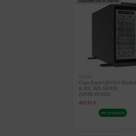
¡Disponible sólo en Internet!
CAJAS
Caja Rack UNYKA Workst
& IDC WS-SR630
(UK80.40.630)
422,91 €
ver producto