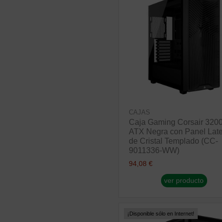
CAJAS
Caja Gaming Corsair 320
ATX Negra con Panel Late
de Cristal Templado (CC-
9011336-WW)
94,08 €
ver producto
¡Disponible sólo en Internet!