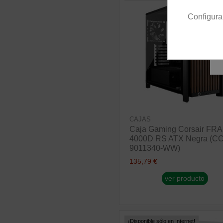
Configura
CAJAS
Caja Gaming Corsair FR
4000D RS ATX Negra (CC
9011340-WW)
135,79 €
ver producto
¡Disponible sólo en Internet!