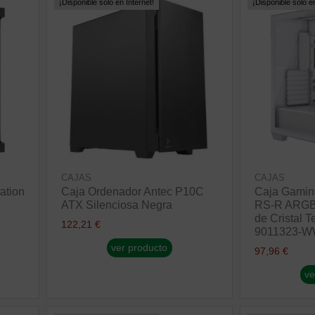
¡Disponible sólo en Internet!
¡Disponible sólo en
CAJAS
CAJAS
ation
Caja Ordenador Antec P10C
Caja Gamin
ATX Silenciosa Negra
RS-R ARGB 
de Cristal 
122,21 €
9011323-W
ver producto
97,96 €
ve