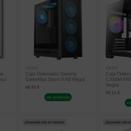
CAJAS
CAJAS
me
Caja Ordenador Gaming
Caja Orden
nco
GameMax Storm II AB Negra
CX60M ARG
Negra
66,92 €
93,11 €
ver producto
ve
¡Disponible sólo en Internet!
¡Disponible sólo en