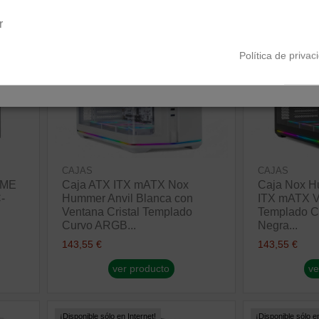
Península y Baleares
Canarias
r
Política de privac
CAJAS
CAJAS
AME
Caja ATX ITX mATX Nox
Caja Nox H
-
Hummer Anvil Blanca con
ITX mATX Ve
Ventana Cristal Templado
Templado 
Curvo ARGB...
Negra...
143,55 €
143,55 €
ver producto
ve
¡Disponible sólo en Internet!
¡Disponible sólo en