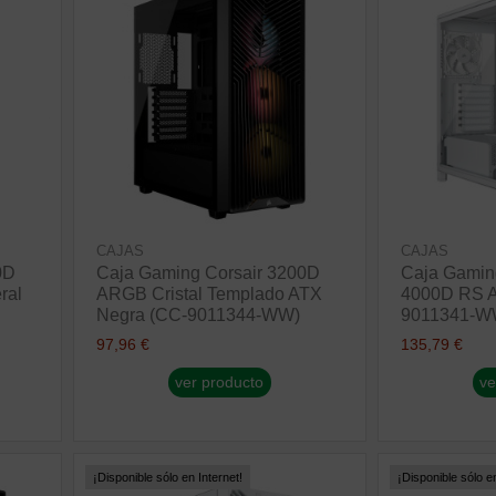
CAJAS
CAJAS
0D
Caja Gaming Corsair 3200D
Caja Gamin
ral
ARGB Cristal Templado ATX
4000D RS A
Negra (CC-9011344-WW)
9011341-W
97,96 €
135,79 €
ver producto
ve
¡Disponible sólo en Internet!
¡Disponible sólo en