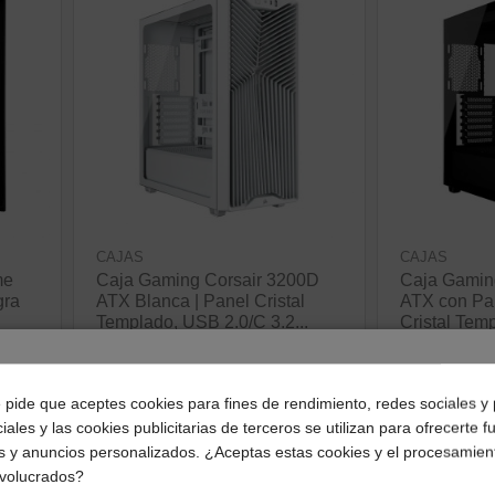
CAJAS
CAJAS
me
Caja Gaming Corsair 3200D
Caja Gamin
gra
ATX Blanca | Panel Cristal
ATX con Pan
Templado, USB 2.0/C 3.2...
Cristal Tem
9011334-W
94,08 €
94,08 €
¿Dónde deseas recibir tu pedido?
ver producto
e pide que aceptes cookies para fines de rendimiento, redes sociales y 
ve
iales y las cookies publicitarias de terceros se utilizan para ofrecerte 
Selecciona tu ubicación para mostrarte los precios e
s y anuncios personalizados. ¿Aceptas estas cookies y el procesamien
impuestos correctos para tu región.
nvolucrados?
¡Disponible sólo en Internet!
¡Disponible sólo en