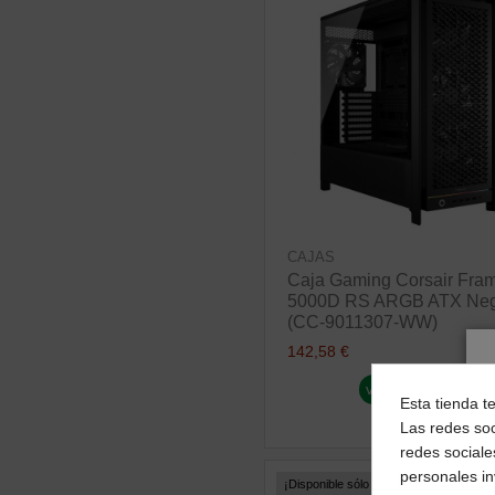
CAJAS
Caja Gaming Corsair Fra
5000D RS ARGB ATX Ne
(CC-9011307-WW)
142,58 €
ver producto
Esta tienda t
Las redes soc
redes sociale
personales i
¡Disponible sólo en Internet!