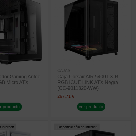
CAJAS
ador Gaming Antec
Caja Corsair AIR 5400 LX-R
B Micro ATX
RGB iCUE LINK ATX Negra
(CC-9011320-WW)
267,71 €
r producto
ver producto
 Internet!
¡Disponible sólo en Internet!