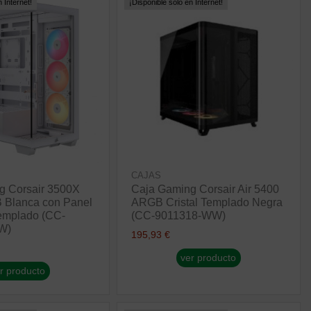
 Internet!
¡Disponible sólo en Internet!
CAJAS
g Corsair 3500X
Caja Gaming Corsair Air 5400
Blanca con Panel
ARGB Cristal Templado Negra
Templado (CC-
(CC-9011318-WW)
W)
195,93 €
ver producto
r producto