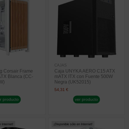
CAJAS
g Corsair Frame
Caja UNYKA AERO C15 ATX
TX Blanca (CC-
mATX ITX con Fuente 500W
W)
Negra (UK52015)
54,31 €
r producto
ver producto
 Internet!
¡Disponible sólo en Internet!