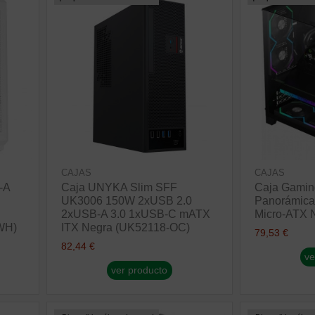
CAJAS
CAJAS
-A
Caja UNYKA Slim SFF
Caja Gamin
UK3006 150W 2xUSB 2.0
Panorámica
2xUSB-A 3.0 1xUSB-C mATX
Micro-ATX 
WH)
ITX Negra (UK52118-OC)
79,53 €
82,44 €
ve
ver producto