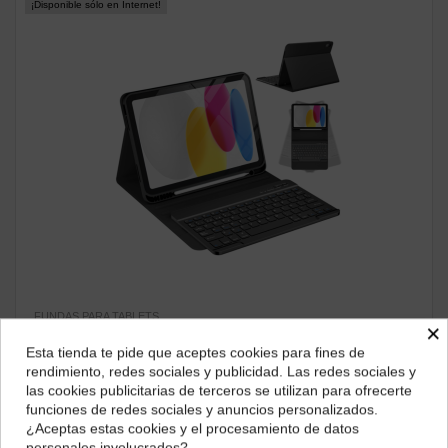
¡Disponible sólo en Internet!
FUNDAS PARA TABLETS
×
Funda con Teclado Bluetooth con Soporte Lápiz Wiwu para
Pad 10.2"/10.5"
Esta tienda te pide que aceptes cookies para fines de
¿Dónde deseas recibir tu pedido?
rendimiento, redes sociales y publicidad. Las redes sociales y
46,55 €
las cookies publicitarias de terceros se utilizan para ofrecerte
Selecciona tu ubicación para mostrarte los precios e
ver producto
funciones de redes sociales y anuncios personalizados.
impuestos correctos para tu región.
¿Aceptas estas cookies y el procesamiento de datos
personales involucrados?