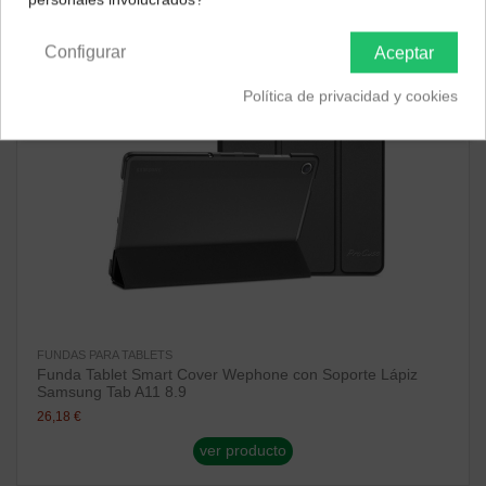
Península y Baleares
Canarias
¡Disponible sólo en Internet!
Configurar
Aceptar
Política de privacidad y cookies
FUNDAS PARA TABLETS
Funda Tablet Smart Cover Wephone con Soporte Lápiz
Samsung Tab A11 8.9
26,18 €
ver producto