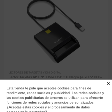
LECTORES DE TARJETAS Y DNI DIGITAL
Lector Tarjetas AISENS DNIe USB 2.0 Negro (ASCR-SN06-
BK)
×
19,39 €
Esta tienda te pide que aceptes cookies para fines de
¿Dónde deseas recibir tu pedido?
rendimiento, redes sociales y publicidad. Las redes sociales y
ver producto
las cookies publicitarias de terceros se utilizan para ofrecerte
Selecciona tu ubicación para mostrarte los precios e
funciones de redes sociales y anuncios personalizados.
impuestos correctos para tu región.
¿Aceptas estas cookies y el procesamiento de datos
¡Disponible sólo en Internet!
personales involucrados?