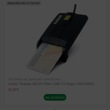
¡Disponible sólo en Internet!
LECTORES DE TARJETAS Y DNI DIGITAL
Lector Tarjetas NILOX DNIe USB 2.0 Negro (NXLD001)
21,33 €
ver producto