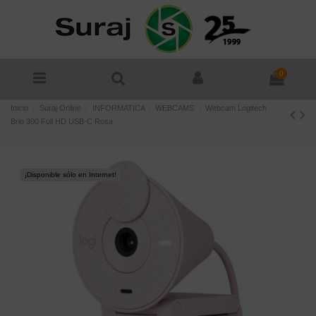
0
Inicio
Suraj Online
INFORMATICA
WEBCAMS
Webcam Logitech
Brio 300 Full HD USB-C Rosa
¡Disponible sólo en Internet!