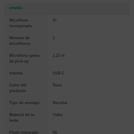
DISEÑO
Micrófono
Sí
incorporado
Número de
1
micrófonos
Micrófono gama
1,22 m
de pick-up
Interfaz
USB-C
Color del
Rosa
producto
Tipo de montaje
Recortar
Material de la
Vidrio
lente
Flash integrado
No