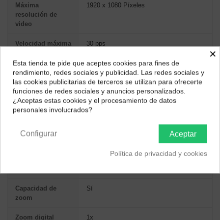
Máxima
1920 x 1080 Píxeles
resolución de
video
Velocidad máxima
30 pps
×
de cuadro
Esta tienda te pide que aceptes cookies para fines de
¿Dónde deseas recibir tu pedido?
rendimiento, redes sociales y publicidad. Las redes sociales y
Tipo de cámara
Full HD
las cookies publicitarias de terceros se utilizan para ofrecerte
HD
Selecciona tu ubicación para mostrarte los precios e
funciones de redes sociales y anuncios personalizados.
impuestos correctos para tu región.
¿Aceptas estas cookies y el procesamiento de datos
Resolución en
1280x720@30fps, 1920x1080@30fps
personales involucrados?
velocidad de
Península y Baleares
Canarias
captura
Configurar
Aceptar
Formato de vídeo
720p, 1080p
soportado
Política de privacidad y cookies
Enfoque fijo
Sí
Capacidad de
Sí
zoom
Zoom digital
1x