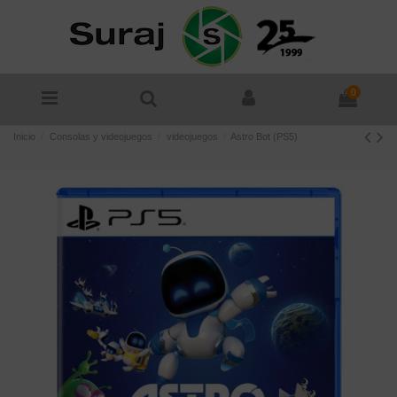
0
Inicio
Consolas y videojuegos
videojuegos
Astro Bot (PS5)