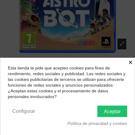
×
Esta tienda te pide que aceptes cookies para fines de
¿Dónde deseas recibir tu pedido?
rendimiento, redes sociales y publicidad. Las redes sociales y
las cookies publicitarias de terceros se utilizan para ofrecerte
Selecciona tu ubicación para mostrarte los precios e
funciones de redes sociales y anuncios personalizados.
impuestos correctos para tu región.
¿Aceptas estas cookies y el procesamiento de datos
Astro Bot (PS5)
personales involucrados?
Península y Baleares
Canarias
Marca:
PlayStation 5
61,01 €
Configurar
Aceptar
Política de privacidad y cookies