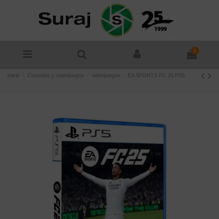
0
Inicio
Consolas y videojuegos
videojuegos
EA SPORTS FC 25 PS5