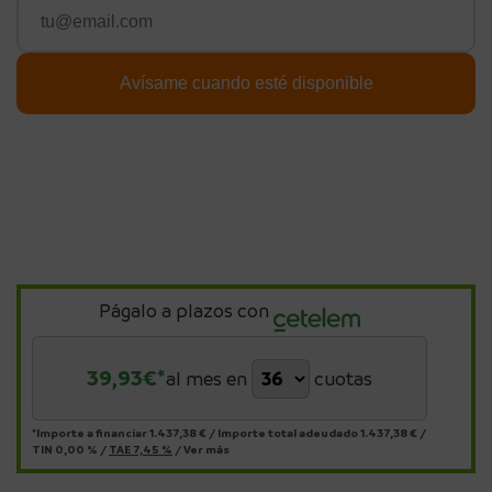
Págalo a plazos con
39,93
€*
al mes en
cuotas
*Importe a financiar
1.437,38 €
/
Importe total adeudado
1.437,38 €
/
TIN
0,00 %
/
TAE
7,45 %
/
Ver más