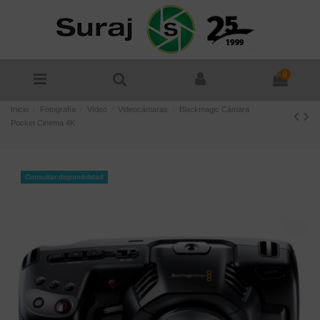
0
Inicio
Fotografía
Vídeo
Videocámaras
Blackmagic Cámara
Pocket Cinema 4K
Consultar disponibilidad