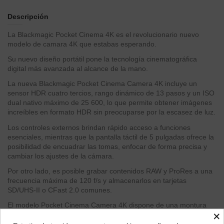
Descripción
La Blackmagic Pocket Cinema 4K es el revolucionario nuevo
modelo de camara 4K que estabas esperando.
Su nuevo diseño portátil pone la tecnología cinematográfica
digital más avanzada al alcance de la mano.
La nueva Blackmagic Pocket Cinema Camera 4K incluye un
sensor HDR cuatro tercios, rango dinámico de 13 pasos y un ISO
dual nativo máximo de 25 600, lo que permite obtener imágenes
increíbles en formato HDR sin preocuparse por la escasez de luz.
Los controles externos brindan rápido acceso a funciones
esenciales, mientras que la pantalla táctil de 5 pulgadas ofrece la
posibilidad de encuadrar las tomas, enfocar de forma precisa y
cambiar los ajustes de la cámara.
Por otro lado, es posible grabar contenidos RAW y ProRes a una
frecuencia máxima de 120 f/s y almacenarlos en tarjetas
SD/UHS-II o CFast 2.0 comunes.
El modelo Pocket Cinema Camera 4K dispone de una montura
×
Micro Cuatro Tercios, micrófono integrado, entrada mini XLR,