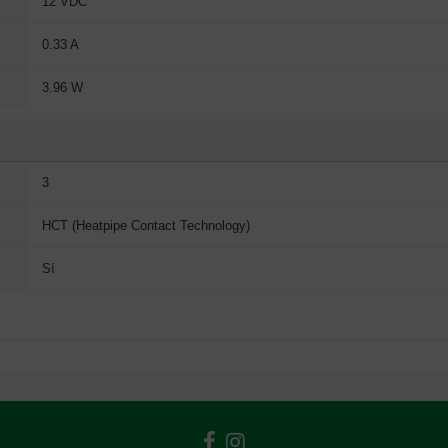
12 VDC
0.33 A
3.96 W
3
HCT (Heatpipe Contact Technology)
Sí