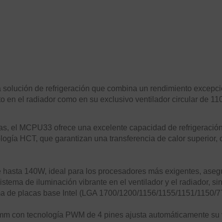
lución de refrigeración que combina un rendimiento excepcion
 en el radiador como en su exclusivo ventilador circular de 1
as, el MCPU33 ofrece una excelente capacidad de refrigeraci
nología HCT, que garantizan una transferencia de calor superior
asta 140W, ideal para los procesadores más exigentes, asegur
istema de iluminación vibrante en el ventilador y el radiador, s
ma de placas base Intel (LGA 1700/1200/1156/1155/1151/11
mm con tecnología PWM de 4 pines ajusta automáticamente su ve