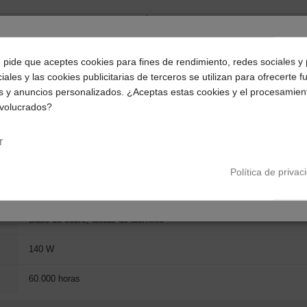
 se adapta a la gran mayoría de cajas gaming, facilitando su 
¿Dónde deseas recibir tu pedido?
e pide que aceptes cookies para fines de rendimiento, redes sociales y 
iales y las cookies publicitarias de terceros se utilizan para ofrecerte 
Selecciona tu ubicación para mostrarte los precios e
s y anuncios personalizados. ¿Aceptas estas cookies y el procesamien
impuestos correctos para tu región.
nvolucrados?
Península y Baleares
Canarias
133 x 114 x 77 mm
r
437 g
Política de privac
FRGB (Dual)
Base de cobre, aletas de aluminio
140 W
60.000 horas