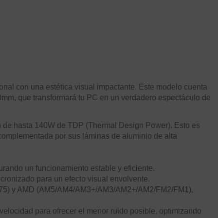
al con una estética visual impactante. Este modelo cuenta
10mm, que transformará tu PC en un verdadero espectáculo de
ón de hasta 140W de TDP (Thermal Design Power). Esto es
, complementada por sus láminas de aluminio de alta
ando un funcionamiento estable y eficiente.
incronizado para un efecto visual envolvente.
50/775) y AMD (AM5/AM4/AM3+/AM3/AM2+/AM2/FM2/FM1),
locidad para ofrecer el menor ruido posible, optimizando