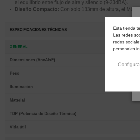
el equilibrio entre flujo de aire y silencio (9-23dBA).
Diseño Compacto:
Con solo 133mm de altura, el MCPU33
Esta tienda t
ESPECIFICACIONES TÉCNICAS
Las redes soc
redes sociale
GENERAL
personales i
Dimensiones (AnxAlxF)
Configura
Peso
Iluminación
Material
TDP (Potencia de Diseño Térmico)
Vida útil