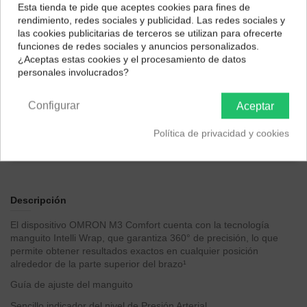
Esta tienda te pide que aceptes cookies para fines de
¿Dónde deseas recibir tu pedido?
rendimiento, redes sociales y publicidad. Las redes sociales y
las cookies publicitarias de terceros se utilizan para ofrecerte
Selecciona tu ubicación para mostrarte los precios e
funciones de redes sociales y anuncios personalizados.
impuestos correctos para tu región.
¿Aceptas estas cookies y el procesamiento de datos
personales involucrados?
Península y Baleares
Canarias
Configurar
Aceptar
Política de privacidad y cookies
Descripción
El dispositivo OMRON M3 Comfort cuenta con la tecnología
manguito Intelli Wrap, que garantiza 360° de precisión, lo que
permite obtener resultados exactos en cualquier posición
alrededor de la parte superior del brazo¹
Guía de ajuste del manguito
Sencillo indicador del nivel de Presión Arterial