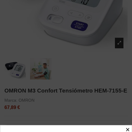
OMRON M3 Confort Tensiómetro HEM-7155-E
Marca:
OMRON
67,89 €
×