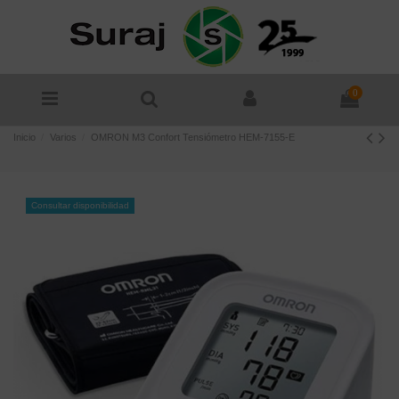
0
Inicio
Varios
OMRON M3 Confort Tensiómetro HEM-7155-E
Consultar disponibilidad