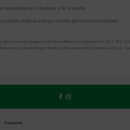
io semanales de la mañana y de la noche
lor promedio matinal está por encima del nivel recomendado
acy. May a specially designed cuff make a difference? Hypertens Res 2017. DOI:
10.
 on ischaemic and haemorrhagic stroke by self-measured blood pressure at home: T
Contacto