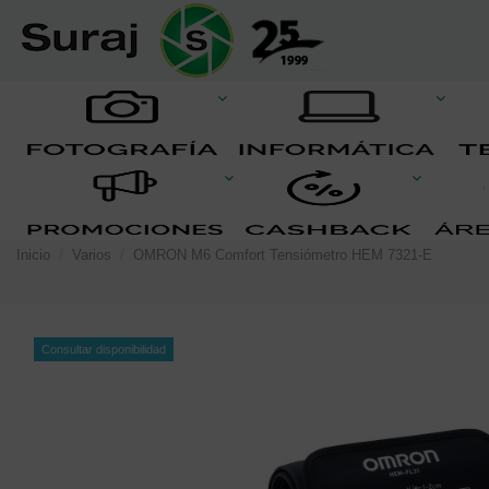
Inicio
Varios
OMRON M6 Comfort Tensiómetro HEM 7321-E
Consultar disponibilidad