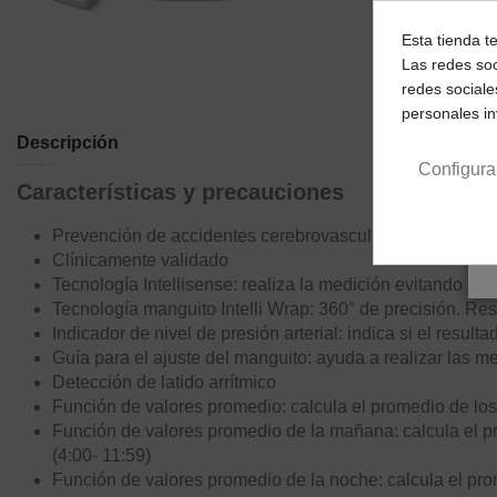
Esta tienda t
Las redes soc
redes sociale
personales i
Descripción
Configura
Características y precauciones
Prevención de accidentes cerebrovasculares: ayuda a de
Clínicamente validado
Tecnología Intellisense: realiza la medición evitando l
Tecnología manguito Intelli Wrap: 360° de precisión. Res
Indicador de nivel de presión arterial: indica si el resu
Guía para el ajuste del manguito: ayuda a realizar las m
Detección de latido arrítmico
Función de valores promedio: calcula el promedio de los
Función de valores promedio de la mañana: calcula el p
(4:00- 11:59)
Función de valores promedio de la noche: calcula el pr