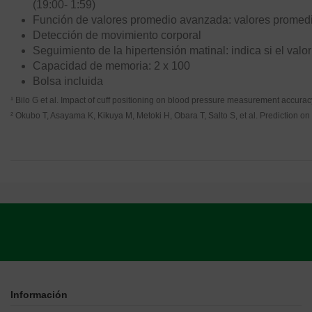
(19:00- 1:59)
Función de valores promedio avanzada: valores promed
Detección de movimiento corporal
Seguimiento de la hipertensión matinal: indica si el va
Capacidad de memoria: 2 x 100
Bolsa incluida
¹ Bilo G et al. Impact of cuff positioning on blood pressure measurement accur
² Okubo T, Asayama K, Kikuya M, Metoki H, Obara T, Salto S, et al. Prediction
Información