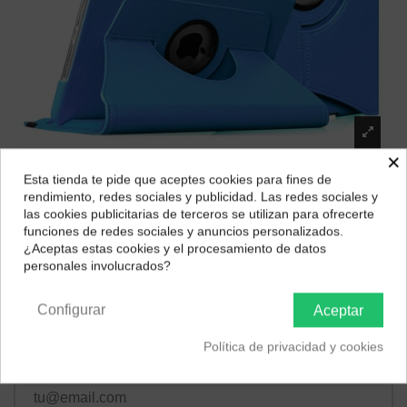
×
Esta tienda te pide que aceptes cookies para fines de
¿Dónde deseas recibir tu pedido?
FUNDA PARA TABLET
rendimiento, redes sociales y publicidad. Las redes sociales y
las cookies publicitarias de terceros se utilizan para ofrecerte
21,33 €
Selecciona tu ubicación para mostrarte los precios e
funciones de redes sociales y anuncios personalizados.
impuestos correctos para tu región.
¿Aceptas estas cookies y el procesamiento de datos
personales involucrados?
Península y Baleares
Canarias
Color
Configurar
Aceptar
Azul
Rosa
Naranja
Violeta
Rojo
Negro
AZUL MARINO
Política de privacidad y cookies