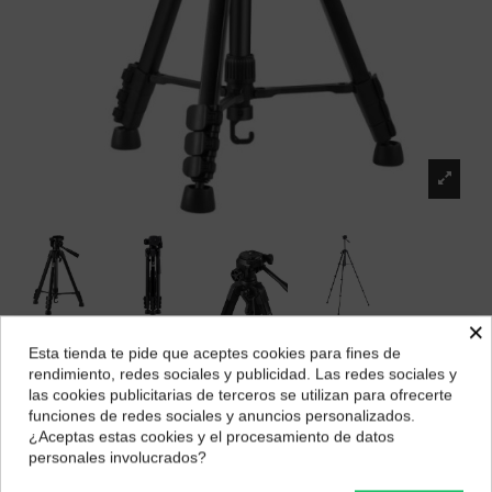
×
Esta tienda te pide que aceptes cookies para fines de
Benro T691
¿Dónde deseas recibir tu pedido?
rendimiento, redes sociales y publicidad. Las redes sociales y
Marca:
Benro
las cookies publicitarias de terceros se utilizan para ofrecerte
Selecciona tu ubicación para mostrarte los precios e
funciones de redes sociales y anuncios personalizados.
48,49 €
impuestos correctos para tu región.
¿Aceptas estas cookies y el procesamiento de datos
personales involucrados?
Península y Baleares
Canarias