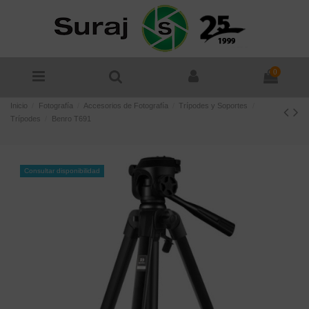
0
Inicio
Fotografía
Accesorios de Fotografía
Trípodes y Soportes
Trípodes
Benro T691
Consultar disponibilidad