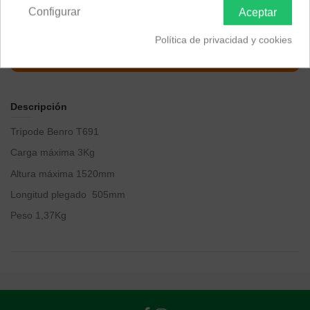
Configurar
Aceptar
Política de privacidad y cookies
Descripción
Trípode Benro T691
Carga máxima 3Kg
Altura máxima 1520mm
Longitud plegado 505mm
Peso 1,37Kg