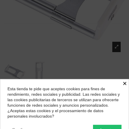
×
Esta tienda te pide que aceptes cookies para fines de
¿Dónde deseas recibir tu pedido?
Benro Mevideo Soporte Tablet LiveStream
rendimiento, redes sociales y publicidad. Las redes sociales y
las cookies publicitarias de terceros se utilizan para ofrecerte
Marca:
Benro
Selecciona tu ubicación para mostrarte los precios e
funciones de redes sociales y anuncios personalizados.
impuestos correctos para tu región.
14,50 €
¿Aceptas estas cookies y el procesamiento de datos
personales involucrados?
Península y Baleares
Canarias