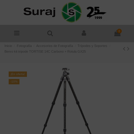
0
Inicio
Fotografía
Accesorios de Fotografía
Trípodes y Soportes
Benro kit tripode TORTISE 14C Carbono + Rotula GX25
¡En oferta!
-10%