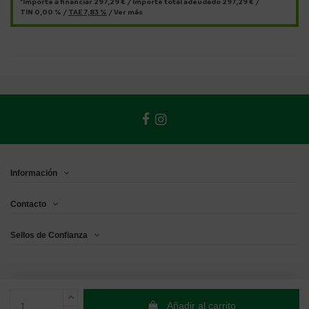
*Importe a financiar
297,29 €
/
Importe total adeudado
297,29 €
/
TIN
0,00 %
/
TAE
7,83 %
/
Ver más
Información
Contacto
Sellos de Confianza
Añadir al carrito