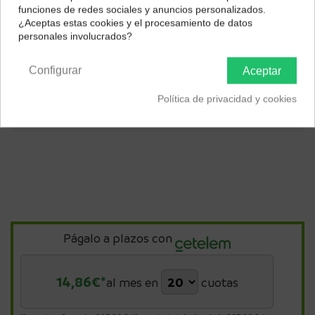
Selecciona tu ubicación para mostrarte los precios e
funciones de redes sociales y anuncios personalizados.
impuestos correctos para tu región.
¿Aceptas estas cookies y el procesamiento de datos
personales involucrados?
Península y Baleares
Canarias
Color
Azul
Blanco
Negro
Configurar
Aceptar
Política de privacidad y cookies
Págalo a plazos con
14,86
€*
al mes en
cuotas