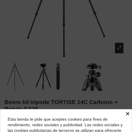
Benro kit tripode TORTISE 14C Carbono +
Rotula GX25
×
Marca:
Benro
Esta tienda te pide que aceptes cookies para fines de
¿Dónde deseas recibir tu pedido?
rendimiento, redes sociales y publicidad. Las redes sociales y
309,43 €
las cookies publicitarias de terceros se utilizan para ofrecerte
278,49 €
10% de descuento