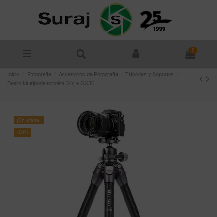
0
Inicio
Fotografía
Accesorios de Fotografía
Trípodes y Soportes
Benro kit tripode tortoise 34c + GX35
¡En oferta!
-10%