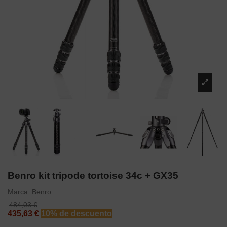
Benro kit tripode tortoise 34c + GX35
Marca:
Benro
484,03 €
435,63 €
10% de descuento