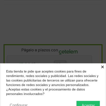
Págalo a plazos con
13,49
€*
al mes en
cuotas
×
Esta tienda te pide que aceptes cookies para fines de
¿Dónde deseas recibir tu pedido?
rendimiento, redes sociales y publicidad. Las redes sociales y
*Importe a financiar
485,73 €
/
Importe total adeudado
485,73 €
/
TIN
0,00 %
/
TAE
7,45 %
/
Ver más
las cookies publicitarias de terceros se utilizan para ofrecerte
Selecciona tu ubicación para mostrarte los precios e
funciones de redes sociales y anuncios personalizados.
impuestos correctos para tu región.
¿Aceptas estas cookies y el procesamiento de datos
personales involucrados?
Península y Baleares
Canarias
Descripción
Configurar
Trípode de viaje compacto y liviano con una alta capacidad de
Aceptar