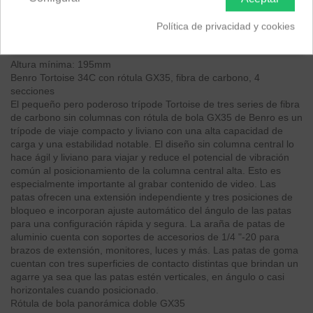
carga y una estabilidad notable.
Diseño sin columna central
Política de privacidad y cookies
Capacidad de carga: 18kg
Altura máxima: 1430mm
Altura mínima: 195mm
Benro Tortoise 34C con rótula GX35, fibra de carbono, 4
secciones
El pequeño pero poderoso trípode Tortoise de tres series de fibra
de carbono sin columnas con rótula de bola GX35 de Benro es un
trípode de viaje compacto y liviano con una alta capacidad de
carga y una estabilidad notable. El diseño sin columna central lo
hace ágil y liviano para viajar y reduce el potencial de vibración
común al posicionamiento de la columna central alta. Esto es
especialmente importante al grabar contenido de video. Las
patas ofrecen una extensión independiente y tres posiciones de
bloqueo e incorporan ajuste automático del ángulo de las patas
para una configuración rápida y segura. La araña de patas de
aluminio cuenta con soportes de accesorios de 1/4 "-20 para
brazos de extensión, monitores, luces y más. Las patas de goma
cuentan con tres superficies de contacto distintas que brindan un
agarre ya sea que las patas estén verticales, en ángulo o casi
horizontales cuando posicionado.
Rótula de bola panorámica doble GX35