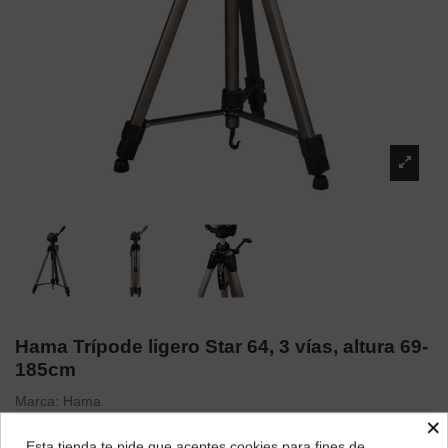
Hama Trípode ligero Star 64, 3 vías, altura 69-
185cm
Marca:
Hama
×
58,19 €
Esta tienda te pide que aceptes cookies para fines de