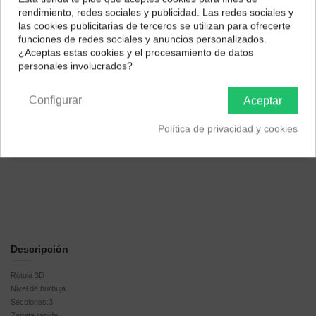
¿Dónde deseas recibir tu pedido?
rendimiento, redes sociales y publicidad. Las redes sociales y
las cookies publicitarias de terceros se utilizan para ofrecerte
Selecciona tu ubicación para mostrarte los precios e
funciones de redes sociales y anuncios personalizados.
impuestos correctos para tu región.
¿Aceptas estas cookies y el procesamiento de datos
personales involucrados?
Península y Baleares
Canarias
Configurar
Aceptar
Política de privacidad y cookies
Descripción
Rótula 3D
Nivel de burbuja
Secciones:3
Zapata rapida