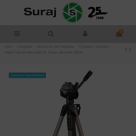
0
Inicio
Fotografía
Accesorios de Fotografía
Trípodes y Soportes
Hama Trípode ligero Star 64, 3 vías, altura 69-185cm
Consultar disponibilidad