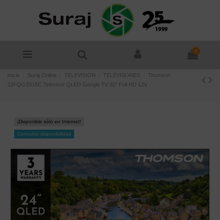
0
Inicio
Suraj Online
TELEVISION
TELEVISORES
Thomson
32FQG3S15C Televisor QLED Google TV 32'' Full HD 12V
¡Disponible sólo en Internet!
Consultar disponibilidad