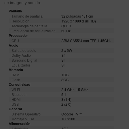
de imagen y sonido.
Pantalla
Tamaño de pantalla
32 pulgadas / 81 cm
Resolución
1920 x 1080 (Full HD)
Tecnología de pantalla
QLED
Frecuencia de actualización
60 Hz
Procesador
CPU
ARM CA55*4 con TEE 1.45GHz
Audio
Salida de audio
2 x 5W
Dolby Audio
Sí
Surround Digital
Sí
Ecualizador
Sí
Memoria
RAM
1GB
Flash
8GB
Conectividad
Wi-Fi
2.4 GHz + 5 GHz
Bluetooth
5.1
HDMI
3 (1.4)
USB
2 (2.0)
General
Sistema Operativo
Google TV™
Montaje VESA
100x100
Alimentación
Adaptador
12V