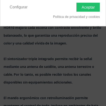
Configurar
Aceptar
Sumérgete en la calidad de imagen pura y nítida de 4K UHD
Política de privacidad y cookies
y ve cada detalle con una increíble resolución. La tecnología
HDR10 mejora cada escena con contraste envolvente y brillo
balanceado, lo que garantiza una reproducción precisa del
color y una calidad vívida de la imagen.
El sintonizador triple integrado permite recibir la señal
mediante una antena de satélite, una antena terrestre o
cable. Por lo tanto, es posible recibir todos los canales
disponibles sin equipamientos adicionales.
El mando ergonómico con retroiluminación permite
mantener el control de todo, incluso en ambientes de baja