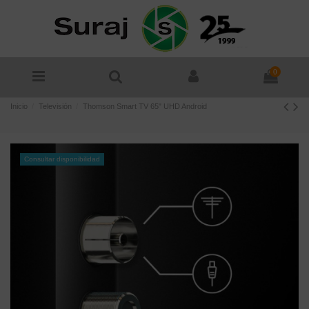
0
Inicio
Televisión
Thomson Smart TV 65" UHD Android
Consultar disponibilidad