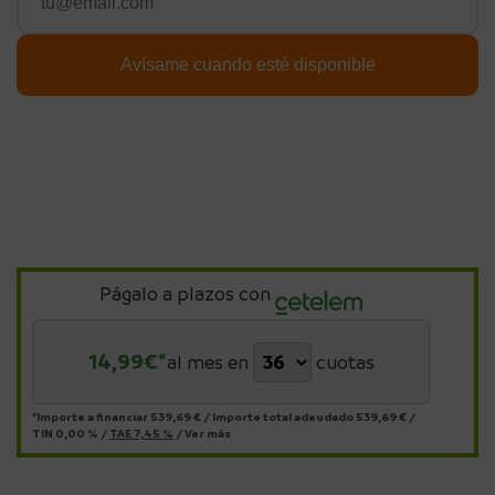
Págalo a plazos con
14,99
€*
al mes en
cuotas
*Importe a financiar
539,69 €
/
Importe total adeudado
539,69 €
/
TIN
0,00 %
/
TAE
7,45 %
/
Ver más