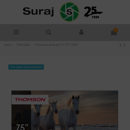
0
Inicio
Televisión
Thomson Android TV 75" UHD
Consultar disponibilidad