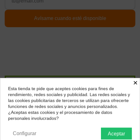
×
Págalo a plazos con
Esta tienda te pide que aceptes cookies para fines de
¿Dónde deseas recibir tu pedido?
rendimiento, redes sociales y publicidad. Las redes sociales y
las cookies publicitarias de terceros se utilizan para ofrecerte
24,00
€*
al mes en
cuotas
Selecciona tu ubicación para mostrarte los precios e
funciones de redes sociales y anuncios personalizados.
impuestos correctos para tu región.
¿Aceptas estas cookies y el procesamiento de datos
*Importe a financiar
864,16 €
/
Importe total adeudado
864,16 €
/
personales involucrados?
Península y Baleares
Canarias
TIN
0,00 %
/
TAE
7,45 %
/
Ver más
Configurar
Aceptar