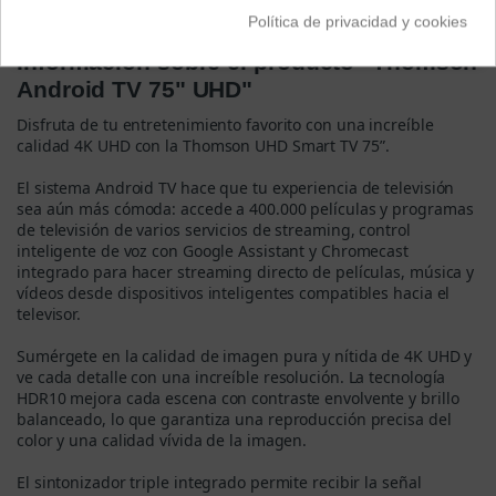
Descripción
Política de privacidad y cookies
Información sobre el producto "Thomson
Android TV 75" UHD"
Disfruta de tu entretenimiento favorito con una increíble
calidad 4K UHD con la Thomson UHD Smart TV 75”.
El sistema Android TV hace que tu experiencia de televisión
sea aún más cómoda: accede a 400.000 películas y programas
de televisión de varios servicios de streaming, control
inteligente de voz con Google Assistant y Chromecast
integrado para hacer streaming directo de películas, música y
vídeos desde dispositivos inteligentes compatibles hacia el
televisor.
Sumérgete en la calidad de imagen pura y nítida de 4K UHD y
ve cada detalle con una increíble resolución. La tecnología
HDR10 mejora cada escena con contraste envolvente y brillo
balanceado, lo que garantiza una reproducción precisa del
color y una calidad vívida de la imagen.
El sintonizador triple integrado permite recibir la señal