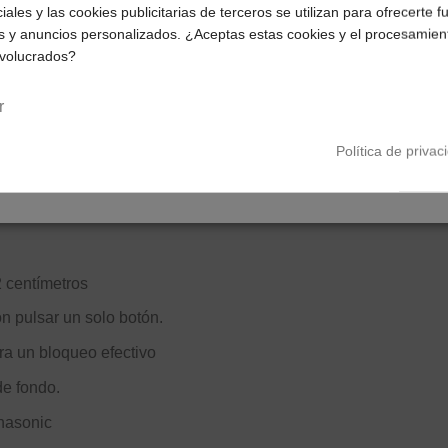
iales y las cookies publicitarias de terceros se utilizan para ofrecerte 
Selecciona tu ubicación para mostrarte los precios e
s y anuncios personalizados. ¿Aceptas estas cookies y el procesamien
impuestos correctos para tu región.
nvolucrados?
Península y Baleares
Canarias
r
Política de privac
2 centímetros
n pulsar un solo botón.
ra un bloqueo efectivo
de fondo.
nasonic