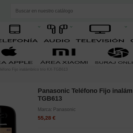
léfono Fijo inalámbrico trío KX-TGB613
Panasonic Teléfono Fijo inalám
TGB613
Marca:
Panasonic
55,28 €