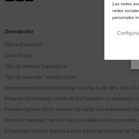
Las redes soc
redes sociale
personales i
Descripción
Configura
Marca
Panasonic
Color
Negro
Tipo de teléfono
Inalámbrico
Tipo de marcador
Teclado único
Dimensiones del producto: largo x ancho x alto
48 x 164 x 3.
Bloqueo de llamadas: olvida de las llamadas no deseadas co
Permite registrar dicho número con todas sus extensiones pa
Volumen mejorado: sonido claro y audible incluso con ruido 
El volumen máximo duplica a otros teléfonos estándar de Pa