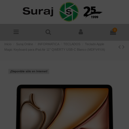
0
Inicio
Suraj Online
INFORMATICA
TECLADOS
Teclado Apple
Magic Keyboard para iPad Air 11" QWERTY USB-C Blanco (MDFV4Y/A)
¡Disponible sólo en Internet!