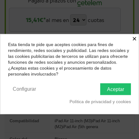
Págalo a plazos con
15,41
€*
al mes en
cuotas
*Importe a financiar
369,79 €
/
Importe total adeudado
369,79 €
/
×
TIN
0,00 %
/
TAE
7,76 %
/
Ver más
Esta tienda te pide que aceptes cookies para fines de
¿Dónde deseas recibir tu pedido?
rendimiento, redes sociales y publicidad. Las redes sociales y
las cookies publicitarias de terceros se utilizan para ofrecerte
Selecciona tu ubicación para mostrarte los precios e
Descripción
funciones de redes sociales y anuncios personalizados.
impuestos correctos para tu región.
¿Aceptas estas cookies y el procesamiento de datos
personales involucrados?
Península y Baleares
Canarias
ESPECIFICACIONES TÉCNICAS
Configurar
Aceptar
DESEMPEÑO
Política de privacidad y cookies
Marca compatible
Apple
Compatibilidad
iPad Air 11-inch (M3)iPad Air 11-inch
(M2)iPad Air (5th genera