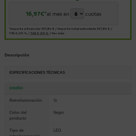
16,97
€*
al mes en
cuotas
*Importe a financiar
101,84 €
/
Importe total adeudado
101,84 €
/
TIN
0,00 %
/
TAE
0,00 %
/
Ver más
Descripción
ESPECIFICACIONES TÉCNICAS
DISEÑO
Retroiluminación
Si
Color del
Negro
producto
Tipo de
LED