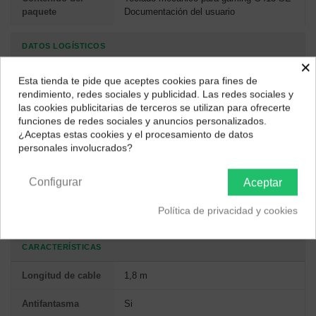
paquete
Documentación del usuario
DATOS LOGÍSTICOS
×
Ancho de la caja
200 mm
Esta tienda te pide que aceptes cookies para fines de
¿Dónde deseas recibir tu pedido?
principal
rendimiento, redes sociales y publicidad. Las redes sociales y
las cookies publicitarias de terceros se utilizan para ofrecerte
Selecciona tu ubicación para mostrarte los precios e
Longitud de la
474 mm
funciones de redes sociales y anuncios personalizados.
impuestos correctos para tu región.
caja
¿Aceptas estas cookies y el procesamiento de datos
personales involucrados?
Península y Baleares
Canarias
Alto de la caja
206 mm
principal
Configurar
Aceptar
Peso del envase
4,61 kg
Política de privacidad y cookies
completo
CARACTERÍSTICAS
Longitud de cable
1,8 m
Antifantasma
Si