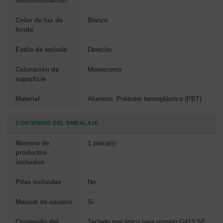
retroiluminación
Color de luz de
Blanco
fondo
Estilo de teclado
Derecho
Coloración de
Monocromo
superficie
Material
Aluminio, Poliéster termoplástico (PBT)
CONTENIDO DEL EMBALAJE
Número de
1 pieza(s)
productos
incluidos
Pilas incluidas
No
Manual de usuario
Si
Contenido del
Teclado mecánico para gaming G413 SE