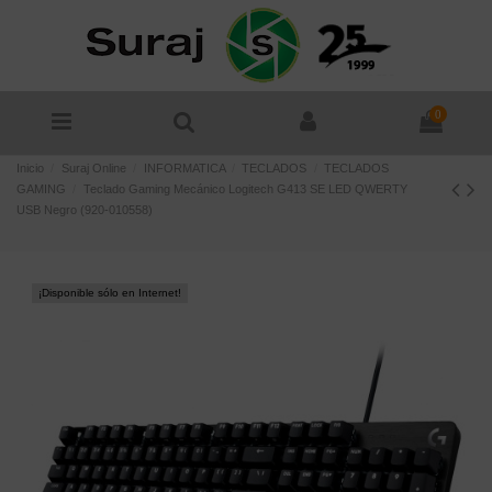
0
Inicio
Suraj Online
INFORMATICA
TECLADOS
TECLADOS
GAMING
Teclado Gaming Mecánico Logitech G413 SE LED QWERTY
USB Negro (920-010558)
¡Disponible sólo en Internet!