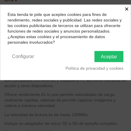
×
Esta tienda te pide que aceptes cookies para fines de
¿Dónde deseas recibir tu pedido?
rendimiento, redes sociales y publicidad. Las redes sociales y
las cookies publicitarias de terceros se utilizan para ofrecerte
Selecciona tu ubicación para mostrarte los precios e
funciones de redes sociales y anuncios personalizados.
impuestos correctos para tu región.
¿Aceptas estas cookies y el procesamiento de datos
personales involucrados?
Península y Baleares
Canarias
Configurar
Aceptar
Descripción
Política de privacidad y cookies
Las nuevas tarjetas micro SD de Kingston CANVAS Select Plus
son compatible con Android y Raspberry Pi, así como cámaras de
acción y otros dispositivos.
Ofrece rendimiento A1 lo que permite velocidades de carga
realmente rápidas, además de permitir capturar imágenes y
vídeos a máxima velocidad.
La velocidad de lectura es de hasta 100MB/s.
Incluye un adaptador de micro SD a SD de tamaño completo.