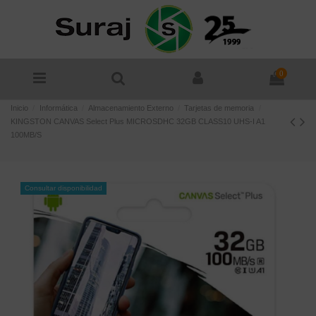
0
Inicio
Informática
Almacenamiento Externo
Tarjetas de memoria
KINGSTON CANVAS Select Plus MICROSDHC 32GB CLASS10 UHS-I A1
100MB/S
Consultar disponibilidad