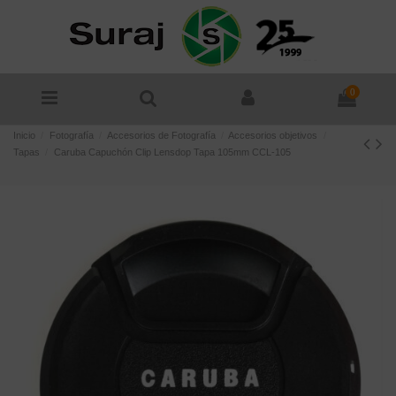
0
Inicio
Fotografía
Accesorios de Fotografía
Accesorios objetivos
Tapas
Caruba Capuchón Clip Lensdop Tapa 105mm CCL-105