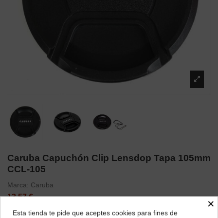
Caruba Capuchón Clip Lensdop Tapa 105mm
CCL-105
Marca:
Caruba
13,57 €
×
Esta tienda te pide que aceptes cookies para fines de