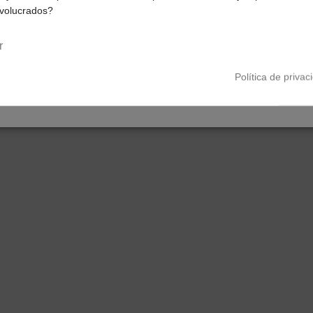
nvolucrados?
Península y Baleares
Canarias
nte en su lente y ofrece una excelente protección!
r
el tamaño de filtro anterior.
Política de privac
tapa del clip es fácil de agarrar y fácil de poner y quitar de la l