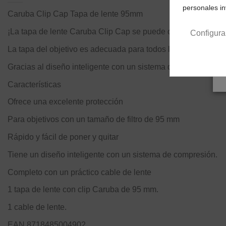
personales i
Caruba Clip Cap Tapa de lente 95mm
¡La tapa de lente Caruba Clip Cap se puede colocar rápidame
Configura
La tapa del objetivo es adecuada para todos los objetivos con 
Gracias al diseño inteligente con un sistema de compresión, la 
Características
Ofrece una excelente protección
Para objetivos con un tamaño de filtro de 95 mm
Rápido y fácil de poner y quitar
Tiene un diseño inteligente con un sistema de compresión.
Completo con un práctico cable de lente
1 tapa de lente con clip Caruba de 95 mm.
1 cable de lente.
EAN 8718485004902