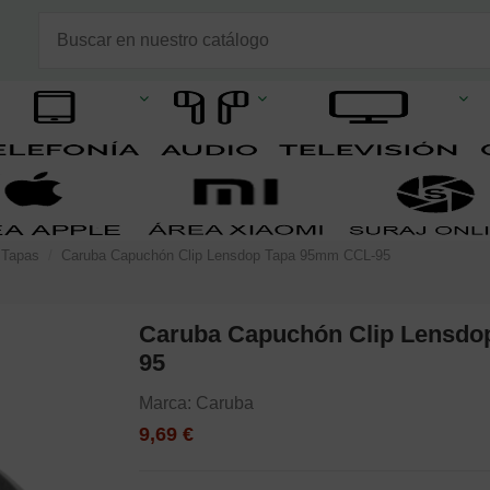
Tapas
Caruba Capuchón Clip Lensdop Tapa 95mm CCL-95
Caruba Capuchón Clip Lensdo
95
Marca:
Caruba
9,69 €