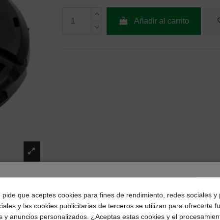
Añadir al carrito
¿Dónde deseas recibir tu pedido?
e pide que aceptes cookies para fines de rendimiento, redes sociales y 
iales y las cookies publicitarias de terceros se utilizan para ofrecerte 
Selecciona tu ubicación para mostrarte los precios e
s y anuncios personalizados. ¿Aceptas estas cookies y el procesamien
impuestos correctos para tu región.