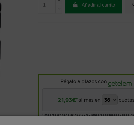
Añadir al carrito
Págalo a plazos con
21,93
€*
al mes en
cuota
*Importe a financiar
789,52 €
/
Importe total adeudado
78
TIN
0,00 %
/
TAE
7,45 %
/
Ver más
¿Dónde deseas recibir tu pedido?