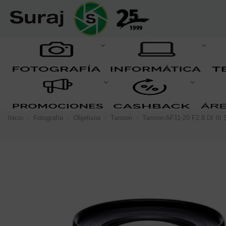
Inicio
Fotografía
Objetivos
Tamron
Tamron AF11-20 F2.8 DI III