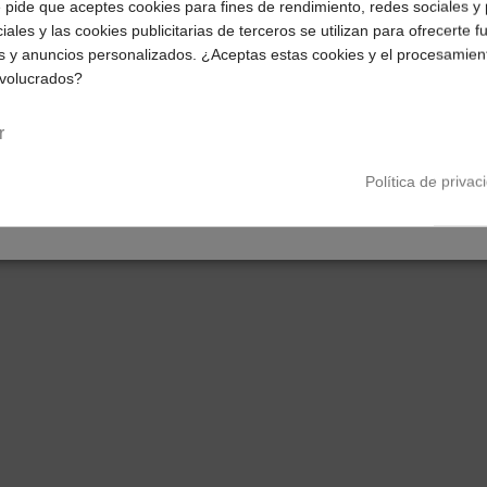
e pide que aceptes cookies para fines de rendimiento, redes sociales y 
iales y las cookies publicitarias de terceros se utilizan para ofrecerte 
Selecciona tu ubicación para mostrarte los precios e
s y anuncios personalizados. ¿Aceptas estas cookies y el procesamien
impuestos correctos para tu región.
nvolucrados?
Península y Baleares
Canarias
r
Política de privac