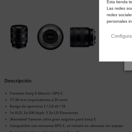
Esta tienda t
Las redes soc
redes sociale
personales i
Configura
Descripción
Formato Sony E-Mount / APS-C
17-30 mm (equivalente a 35 mm)
Rango de apertura: f / 2.8 af / 16
1x XLD, 2x GM Asph. Y 2x LD Elementos
¡Novedad! Tamron ultra gran angular para Sony E
Compatible con sensores APS-C, se instala en cámaras sin espejo