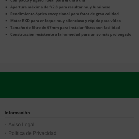
Compacto y ligero: Ideal para el día a día
Apertura máxima de f/2.8 para resultar muy luminoso
Rendimiento óptico excepcional para fotos de gran calidad
Motor RXD para enfoque muy silencioso y rápido para vídeo
Tamaño de filtro de 67mm para instalar filtros con facilidad
Construcción resistente a la humedad para un so más prolongado
Información
Aviso Legal
Política de Privacidad