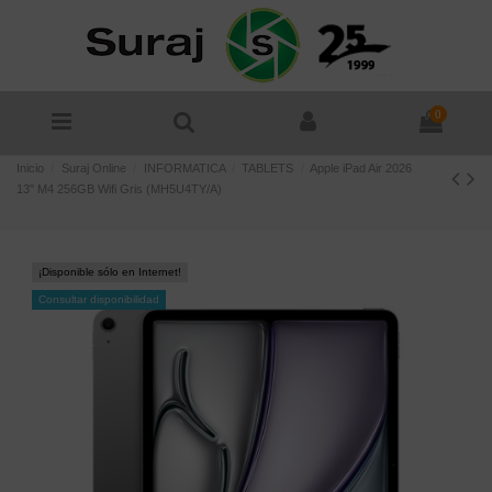
0
Inicio
Suraj Online
INFORMATICA
TABLETS
Apple iPad Air 2026
13" M4 256GB Wifi Gris (MH5U4TY/A)
¡Disponible sólo en Internet!
Consultar disponibilidad