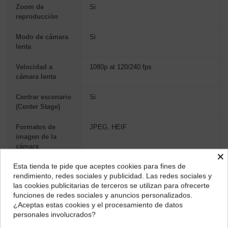
Zoom de
Si
reproducción
Modo de cámara
Si
lenta
Velocidad a
1080p at 120/240 fps
cámara lenta
Centrar escenario
Si
(Center Stage)
Formatos de
JPEG, HEIF
imagen de la
cámara
×
compatibles
Esta tienda te pide que aceptes cookies para fines de
¿Dónde deseas recibir tu pedido?
rendimiento, redes sociales y publicidad. Las redes sociales y
Modo de alto
Si
las cookies publicitarias de terceros se utilizan para ofrecerte
rango dinámico
Selecciona tu ubicación para mostrarte los precios e
funciones de redes sociales y anuncios personalizados.
(HDR) de la
impuestos correctos para tu región.
¿Aceptas estas cookies y el procesamiento de datos
cámara
personales involucrados?
Península y Baleares
Canarias
Formatos de
H.264, HEVC