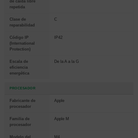
de caída libre
repetida
Clase de
C
reparabilidad
Código IP
IP42
(International
Protection)
Escala de
De la A a la G
eficiencia
energética
PROCESADOR
Fabricante de
Apple
procesador
Familia de
Apple M
procesador
Modelo del
M4