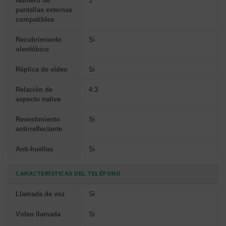
Número de
1
pantallas externas
compatibles
Recubrimiento
Si
oleofóbico
Réplica de vídeo
Si
Relación de
4:3
aspecto nativa
Revestimiento
Si
antirreflectante
Anti-huellas
Si
CARACTERÍSTICAS DEL TELÉFONO
Llamada de voz
Si
Video llamada
Si