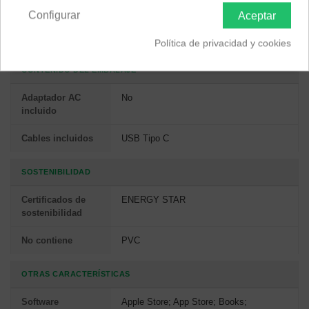
vídeo de la
Configurar
Aceptar
cámara
compatibles
Política de privacidad y cookies
CONTENIDO DEL EMBALAJE
Adaptador AC
No
incluido
Cables incluidos
USB Tipo C
SOSTENIBILIDAD
Certificados de
ENERGY STAR
sostenibilidad
No contiene
PVC
OTRAS CARACTERÍSTICAS
Software
Apple Store; App Store; Books;