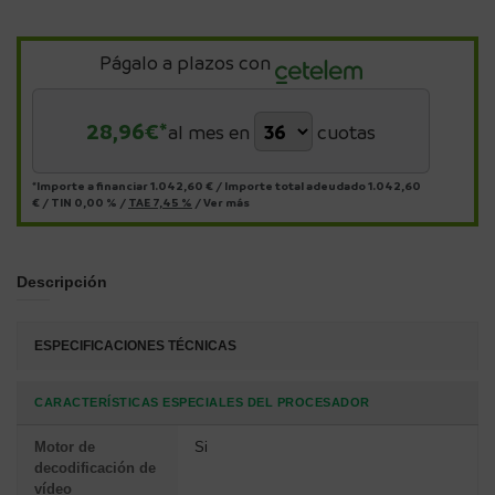
Págalo a plazos con
28,96
€*
al mes en
cuotas
*Importe a financiar
1.042,60 €
/
Importe total adeudado
1.042,60
€
/
TIN
0,00 %
/
TAE
7,45 %
/
Ver más
Descripción
ESPECIFICACIONES TÉCNICAS
CARACTERÍSTICAS ESPECIALES DEL PROCESADOR
Motor de
Si
decodificación de
vídeo