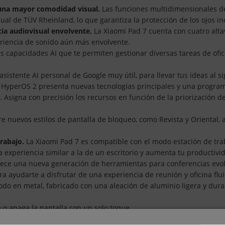
a una mayor comodidad visual.
Las funciones multidimensionales de 
isual de TÜV Rheinland, lo que garantiza la protección de los ojos 
cia audiovisual envolvente.
La Xiaomi Pad 7 cuenta con cuatro al
riencia de sonido aún más envolvente.
s capacidades AI que te permiten gestionar diversas tareas de ofi
sistente AI personal de Google muy útil, para llevar tus ideas al si
 HyperOS 2 presenta nuevas tecnologías principales y una programa
. Asigna con precisión los recursos en función de la priorización de
e nuevos estilos de pantalla de bloqueo, como Revista y Oriental,
trabajo.
La Xiaomi Pad 7 es compatible con el modo estación de trab
a experiencia similar a la de un escritorio y aumenta tu productivi
rece una nueva generación de herramientas para conferencias evol
a ayudarte a disfrutar de una experiencia de reunión y oficina flui
do en metal, fabricado con una aleación de aluminio ligera y dura
o apaga la pantalla con un solo toque.
tos instantáneos.
Tanto si deseas transferir datos a tu portátil c