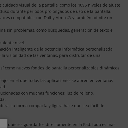
cuidado visual de la pantalla, como los 4096 niveles de ajuste
incluso durante periodos prolongados de uso de la pantalla.
tavoces compatibles con Dolby Atmos® y también admite un
cina sin problemas, como búsquedas, generación de texto e
guiente nivel.
ción inteligente de la potencia informática personalizada
 la visibilidad de las ventanas, para disfrutar de una
 así como nuevos fondos de pantalla personalizables dinámicos
ajo, en el que todas las aplicaciones se abren en ventanas
dad.
ucionadas con muchas funciones: luz de relleno,
da.
dera, su forma compacta y ligera hace que sea fácil de
omo si quieres guardarlos directamente en la Pad, todo es más