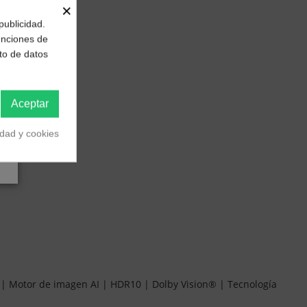
×
publicidad.
funciones de
to de datos
Aceptar
idad y cookies
s | Motor de imagen AI | HDR10 | Dolby Vision® | Tecnología