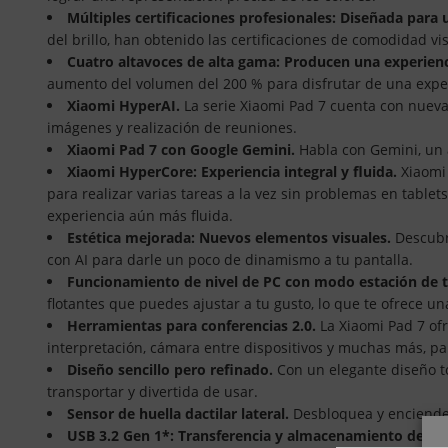
Múltiples certificaciones profesionales: Diseñada par
del brillo, han obtenido las certificaciones de comodidad v
Cuatro altavoces de alta gama: Producen una experien
aumento del volumen del 200 % para disfrutar de una expe
Xiaomi HyperAI.
La serie Xiaomi Pad 7 cuenta con nueva
imágenes y realización de reuniones.
Xiaomi Pad 7 con Google Gemini.
Habla con Gemini, un a
Xiaomi HyperCore: Experiencia integral y fluida.
Xiaomi
para realizar varias tareas a la vez sin problemas en tablets
experiencia aún más fluida.
Estética mejorada: Nuevos elementos visuales.
Descubr
con AI para darle un poco de dinamismo a tu pantalla.
Funcionamiento de nivel de PC con modo estación de 
flotantes que puedes ajustar a tu gusto, lo que te ofrece un
Herramientas para conferencias 2.0.
La Xiaomi Pad 7 of
interpretación, cámara entre dispositivos y muchas más, par
Diseño sencillo pero refinado.
Con un elegante diseño to
transportar y divertida de usar.
Sensor de huella dactilar lateral.
Desbloquea y enciende 
USB 3.2 Gen 1*: Transferencia y almacenamiento de da