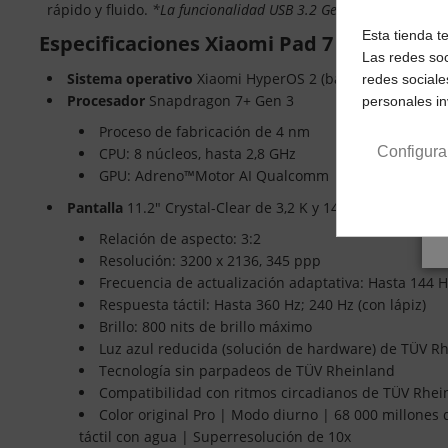
rápido y fluido.
*La funcionalidad USB 3.2 Gen 1 requiere un c
Esta tienda t
Especificaciones Xiaomi Pad 7
Las redes soc
Sistema operativo
Xiaomi HyperOS 2 (basado en Android
redes sociale
Procesador
Snapdragon 7+ Gen 3
personales i
Proceso de fabricación de 4 nm
Configura
CPU: 8 núcleos, hasta 2,8 GHz
GPU: Adreno™Motor AI Qualcomm
Pantalla
11.2" Crystal-Clear de 3,2 K y 144 Hz
Relación de aspecto: 3:2
Resolución: 3200 x 2136, 345 ppp
Frecuencia de actualización adaptativa: Hasta 144 
Respuesta táctil: Hasta 360 Hz; 240 Hz (con lápiz)
Brillo: 800 nits de brillo máximo
Luz azul reducida (solución de hardware) de TÜV R
Tecnología sin parpadeos de TÜV Rheinland
Compatibilidad con ritmos circadianos de TÜV Rhei
Color original Pro | Modo diurno | 68 000 millones
táctil con agua | Superresolución de 10x