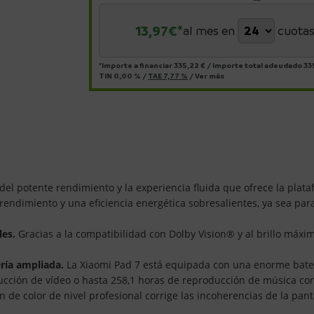
13,97
€*
al mes en
cuota
*Importe a financiar
335,22 €
/
Importe total adeudado
33
TIN
0,00 %
/
TAE
7,77 %
/
Ver más
 del potente rendimiento y la experiencia fluida que ofrece la pl
ndimiento y una eficiencia energética sobresalientes, ya sea para 
les.
Gracias a la compatibilidad con Dolby Vision® y al brillo máxim
ería ampliada.
La Xiaomi Pad 7 está equipada con una enorme bate
ucción de vídeo o hasta 258,1 horas de reproducción de música con 
ón de color de nivel profesional corrige las incoherencias de la pan