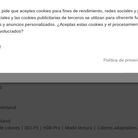
able habilitado para USB 3.2 Gen 1 (se vende por separado).
¿Dónde deseas recibir tu pedido?
e pide que aceptes cookies para fines de rendimiento, redes sociales y 
iales y las cookies publicitarias de terceros se utilizan para ofrecerte 
Selecciona tu ubicación para mostrarte los precios e
 15)
s y anuncios personalizados. ¿Aceptas estas cookies y el procesamien
impuestos correctos para tu región.
nvolucrados?
Península y Baleares
Canarias
r
Política de privac
Hz
heinland
nland
 de colores | DCI-P3 | HDR Pro | Modo lectura | Colores adaptable