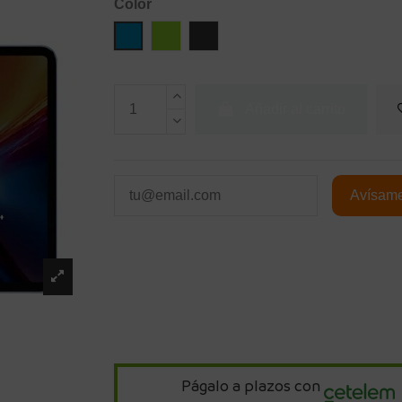
Color
Azul
Verde
Gray
Añadir al carrito
Págalo a plazos con