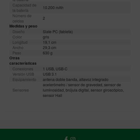
Capacidad de
10.200 mAh
la batería
Número de
2
celdas
Medidas y peso
Diseño
Slate PC (tableta)
Color
gris
Longitud
19,1 cm
Ancho
29,3 cm
Peso
630 g
Otras
características
Conexiones
1 USB, USB-C
Versión USB
USB 3.1
Equipamiento
antena doble banda, altavoz integrado
acelerómetro / sensor de gravedad, sensor de
Sensores
luminosidad, brújula digital, sensor giroscópico,
sensor Hall