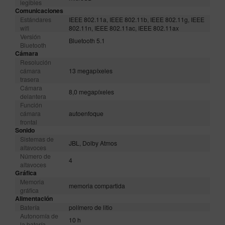
legibles
Comunicaciones
Estándares
IEEE 802.11a, IEEE 802.11b, IEEE 802.11g, IEEE
wifi
802.11n, IEEE 802.11ac, IEEE 802.11ax
Versión
Bluetooth 5.1
Bluetooth
Cámara
Resolución
cámara
13 megapíxeles
trasera
Cámara
8,0 megapíxeles
delantera
Función
cámara
autoenfoque
frontal
Sonido
Sistemas de
JBL, Dolby Atmos
altavoces
Número de
4
altavoces
Gráfica
Memoria
memoria compartida
gráfica
Alimentación
Batería
polímero de litio
Autonomía de
10 h
la batería