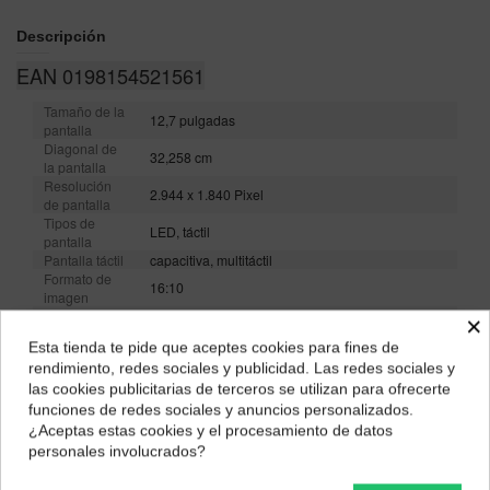
Descripción
EAN 0198154521561
Tamaño de la
12,7 pulgadas
pantalla
Diagonal de
32,258 cm
la pantalla
Resolución
2.944 x 1.840 Pixel
de pantalla
Tipos de
LED, táctil
pantalla
Pantalla táctil
capacitiva, multitáctil
Formato de
16:10
imagen
Densidad de
×
273 ppp
píxeles
Esta tienda te pide que aceptes cookies para fines de
Luminosidad
400 cd/m²
¿Dónde deseas recibir tu pedido?
rendimiento, redes sociales y publicidad. Las redes sociales y
Tasa de
las cookies publicitarias de terceros se utilizan para ofrecerte
actualización
60 Hz
Selecciona tu ubicación para mostrarte los precios e
de imagen
funciones de redes sociales y anuncios personalizados.
impuestos correctos para tu región.
Procesador
¿Aceptas estas cookies y el procesamiento de datos
Frecuencia
personales involucrados?
2,6 GHz
del reloj
Península y Baleares
Canarias
Núcleo del