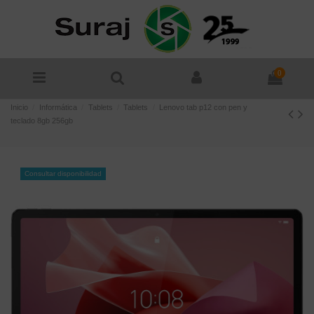
0
Inicio
Informática
Tablets
Tablets
Lenovo tab p12 con pen y
teclado 8gb 256gb
Consultar disponibilidad