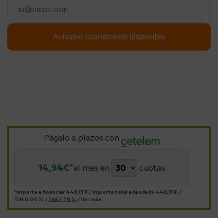
Págalo a plazos con
14,94
€*
al mes en
cuotas
*Importe a financiar
448,13 €
/
Importe total adeudado
448,13 €
/
TIN
0,00 %
/
TAE
7,78 %
/
Ver más