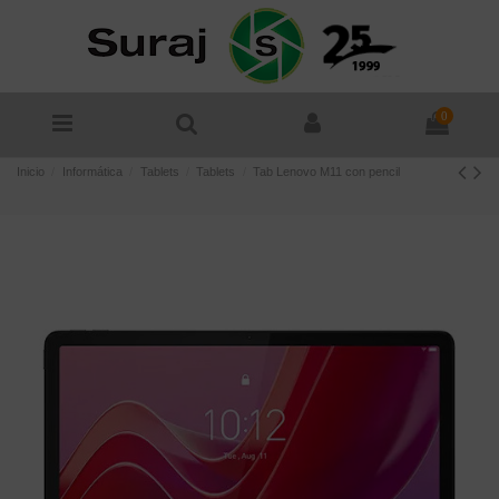
0
Inicio
Informática
Tablets
Tablets
Tab Lenovo M11 con pencil