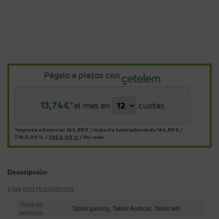
Págalo a plazos con
13,74
€*
al mes en
cuotas
*Importe a financiar
164,89 €
/
Importe total adeudado
164,89 €
/
TIN
0,00 %
/
TAE
0,00 %
/
Ver más
Descripción
EAN 0197532685109
Tipos de
Tablet gaming, Tablet Android, Tablet wifi
producto