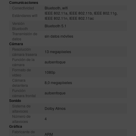
Comunicaciones
Conectividad
Bluetooth, wifi
IEEE 802.11a, IEEE 802.11b, IEEE 802.11g,
Estándares wifi
IEEE 802.11n, IEEE 802.11ac
Versión
Bluetooth 5.1
Bluetooth
Transmisión de
sin datos móviles
datos
Cámara
Resolución
13 megapíxeles
cámara trasera
Función de la
autoenfoque
cámara
Formato de
1080p
vídeo
Cámara
8,0 megapíxeles
delantera
Función
autoenfoque
cámara frontal
Sonido
Sistema de
Dolby Atmos
altavoces
Número de
4
altavoces
Gráfica
Fabricante de
ARM