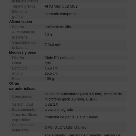
la tarjeta gráfica
Tarjeta gráfica
ARM Mali G52 MC2
Memoria
memoria compartida
gráfica
Alimentación
Batería
polímero de litio
Autonomía de
10 h
la batería
Capacidad de
7.040 mAh
la batería
Medidas y peso
Diseño
Slate PC (tableta)
Color
gris
Longitud
16,6 cm
Ancho
25,5 cm
Peso
465 g
Otras
características
salida de auriculares (jack 3,5 mm), entrada de
Conexiones
micrófono (jack 3,5 mm), USB-C
Versión USB
USB 2.0
Equipamiento
altavoz integrado
Características
protector de pantalla antihuellas
especiales
Funciones de
GPS, GLONASS, Galileo
exteriores
acelerómetro / sensor de gravedad, sensor de