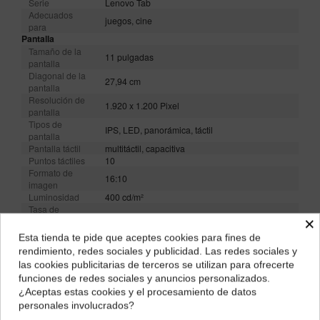
Serie
Lenovo Tab
Adecuados
juegos, cine
para
Pantalla
Tamaño de la
11 pulgadas
pantalla
Diagonal de la
27,94 cm
pantalla
Resolución de
1.920 x 1.200 Pixel
pantalla
Tipos de
IPS, LED, panorámica, táctil
pantalla
Pantalla táctil
multitáctil, capacitiva
Puntos táctiles
10
Formato de
16:10
imagen
Luminosidad
400 cd/m²
Tasa de
×
actualización
90 Hz
de imagen
Esta tienda te pide que aceptes cookies para fines de
Procesador
¿Dónde deseas recibir tu pedido?
rendimiento, redes sociales y publicidad. Las redes sociales y
Frecuencia del
1,8 GHz
las cookies publicitarias de terceros se utilizan para ofrecerte
reloj
Selecciona tu ubicación para mostrarte los precios e
funciones de redes sociales y anuncios personalizados.
Núcleo del
impuestos correctos para tu región.
Octa-Core
¿Aceptas estas cookies y el procesamiento de datos
procesador
personales involucrados?
Núcleos del
8 núcleos
Península y Baleares
Canarias
procesador