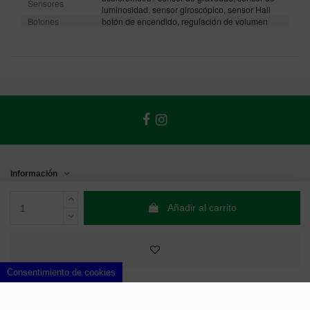
Sensores
luminosidad, sensor giroscópico, sensor Hall
Botones
botón de encendido, regulación de volumen
Información
Contacto
Añadir al carrito
Sellos de Confianza
Consentimiento de cookies