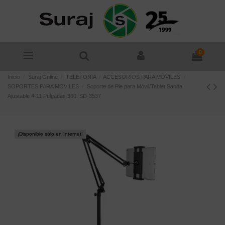
0
Inicio
Suraj Online
TELEFONIA
ACCESORIOS PARA MOVILES
SOPORTES PARA MOVILES
Soporte de Pie para Móvil/Tablet Sanda
Ajustable 4-11 Pulgadas 360. SD-3537
¡Disponible sólo en Internet!