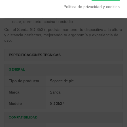
tablets de 4 a 11 pulgadas.
Base estable:
Proporciona seguridad y evita caídas
Política de privacidad y cookies
accidentales.
Ideal para cualquier espacio:
Perfecto para la sala de
estar, dormitorio, cocina o estudio.
Con el Sanda SD-3537, podrás mantener tu dispositivo a la altura
y distancia perfectas, mejorando tu ergonomía y experiencia de
uso.
ESPECIFICACIONES TÉCNICAS
GENERAL
Tipo de producto
Soporte de pie
Marca
Sanda
Modelo
SD-3537
COMPATIBILIDAD