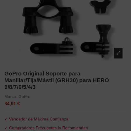
GoPro Original Soporte para
Manillar/Tija/Mástil (GRH30) para HERO
9/8/7/6/5/4/3
Marca:
GoPro
34,91 €
✓ Vendedor de Máxima Confianza
✓ Compradores Frecuentes lo Recomiendan