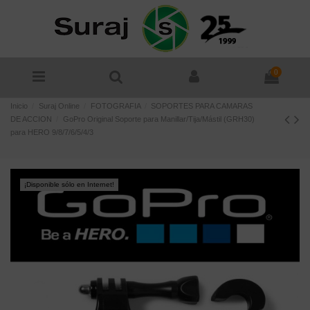
0
Inicio
Suraj Online
FOTOGRAFIA
SOPORTES PARA CAMARAS
DE ACCION
GoPro Original Soporte para Manillar/Tija/Mástil (GRH30)
para HERO 9/8/7/6/5/4/3
¡Disponible sólo en Internet!