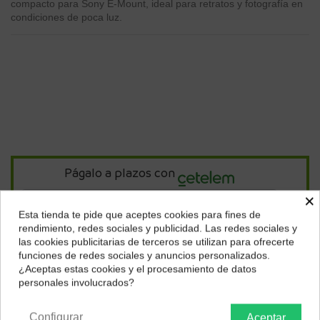
compacto para Sony E-Mount, ideal para retratos y fotografía en
condiciones de poca luz.
Págalo a plazos con
×
14,84
€*
Esta tienda te pide que aceptes cookies para fines de
al mes en
cuotas
¿Dónde deseas recibir tu pedido?
rendimiento, redes sociales y publicidad. Las redes sociales y
las cookies publicitarias de terceros se utilizan para ofrecerte
Selecciona tu ubicación para mostrarte los precios e
*Importe a financiar
356,17 €
/
Importe total adeudado
356,17 €
/
TIN
funciones de redes sociales y anuncios personalizados.
impuestos correctos para tu región.
0,00 %
/
TAE
7,76 %
/
Ver más
¿Aceptas estas cookies y el procesamiento de datos
personales involucrados?
Península y Baleares
Canarias
Descripción
Configurar
Aceptar