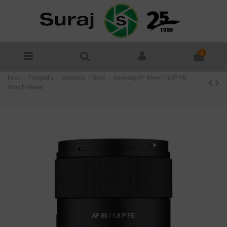
0
Inicio
Fotografía
Objetivos
Sony
Samyang AF 85mm F1.8P FE
Sony E-Mount