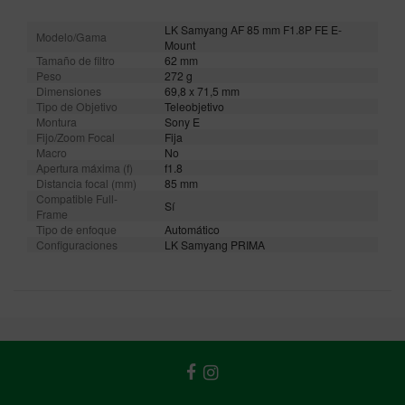
LK Samyang AF 85 mm F1.8P FE E-
Modelo/Gama
Mount
Tamaño de filtro
62 mm
Peso
272 g
Dimensiones
69,8 x 71,5 mm
Tipo de Objetivo
Teleobjetivo
Montura
Sony E
Fijo/Zoom Focal
Fija
Macro
No
Apertura máxima (f)
f1.8
Distancia focal (mm)
85 mm
Compatible Full-
Sí
Frame
Tipo de enfoque
Automático
Configuraciones
LK Samyang PRIMA