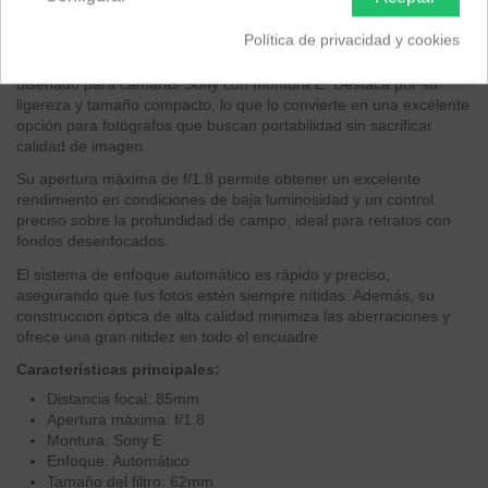
EAN 8809298889401
Política de privacidad y cookies
El objetivo
Samyang AF 85mm F1.8P FE
es un teleobjetivo
diseñado para cámaras Sony con montura E. Destaca por su
ligereza y tamaño compacto, lo que lo convierte en una excelente
opción para fotógrafos que buscan portabilidad sin sacrificar
calidad de imagen.
Su apertura máxima de f/1.8 permite obtener un excelente
rendimiento en condiciones de baja luminosidad y un control
preciso sobre la profundidad de campo, ideal para retratos con
fondos desenfocados.
El sistema de enfoque automático es rápido y preciso,
asegurando que tus fotos estén siempre nítidas. Además, su
construcción óptica de alta calidad minimiza las aberraciones y
ofrece una gran nitidez en todo el encuadre.
Características principales:
Distancia focal: 85mm
Apertura máxima: f/1.8
Montura: Sony E
Enfoque: Automático
Tamaño del filtro: 62mm