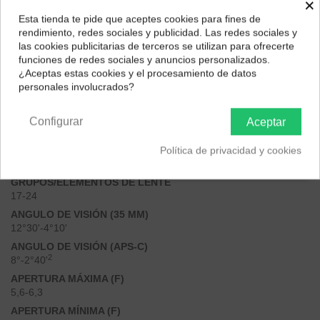
×
Esta tienda te pide que aceptes cookies para fines de
objetivo
¿Dónde deseas recibir tu pedido?
rendimiento, redes sociales y publicidad. Las redes sociales y
las cookies publicitarias de terceros se utilizan para ofrecerte
Selecciona tu ubicación para mostrarte los precios e
MONTAJE
funciones de redes sociales y anuncios personalizados.
impuestos correctos para tu región.
Montura tipo E de Sony
¿Aceptas estas cookies y el procesamiento de datos
FORMATO
personales involucrados?
Península y Baleares
Canarias
Fotograma completo de 35 mm
DISTANCIA FOCAL (MM)
Configurar
Aceptar
200-600
DISTANCIA FOCAL EQUIVALENTE A 35 MM (APS-C)
Política de privacidad y cookies
300-900
GRUPOS/ELEMENTOS DE LENTE
17-24
ANGULO DE VISIÓN (35 MM)
12°30'-4°10'
ANGULO DE VISIÓN (APS-C)
2
8°-2°40'
APERTURA MÁXIMA (F)
5,6-6,3
APERTURA MÍNIMA (F)