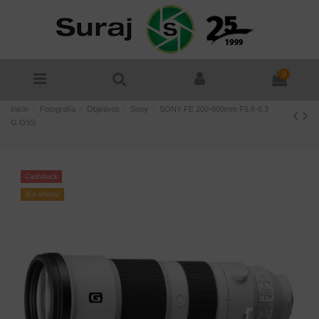
0
Inicio
Fotografía
Objetivos
Sony
SONY FE 200-600mm F5.6-6.3
G OSS
Cashback
¡En oferta!