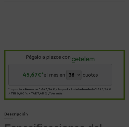
Págalo a plazos con
45,67
€*
al mes en
cuotas
*Importe a financiar
1.643,94 €
/
Importe total adeudado
1.643,94 €
/
TIN
0,00 %
/
TAE
7,45 %
/
Ver más
Descripción
Especificaciones del