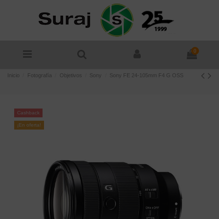
0
Inicio
Fotografía
Objetivos
Sony
Sony FE 24-105mm F4 G OSS
Cashback
¡En oferta!