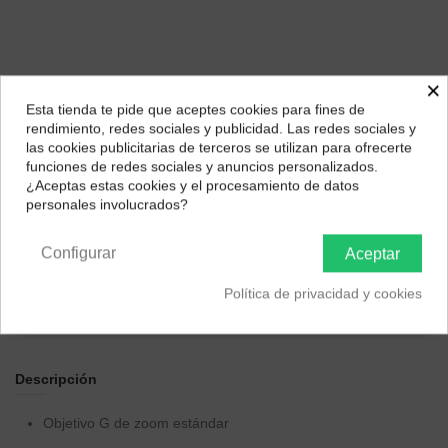
×
Esta tienda te pide que aceptes cookies para fines de
¿Dónde deseas recibir tu pedido?
rendimiento, redes sociales y publicidad. Las redes sociales y
las cookies publicitarias de terceros se utilizan para ofrecerte
Selecciona tu ubicación para mostrarte los precios e
funciones de redes sociales y anuncios personalizados.
impuestos correctos para tu región.
Págalo a plazos con
¿Aceptas estas cookies y el procesamiento de datos
personales involucrados?
Península y Baleares
Canarias
25,54
€*
al mes en
cuotas
Configurar
Aceptar
*Importe a financiar
919,31 €
/
Importe total adeudado
919,31 €
/
TIN
Política de privacidad y cookies
0,00 %
/
TAE
7,45 %
/
Ver más
Descripción
Objetivo G de zoom estándar