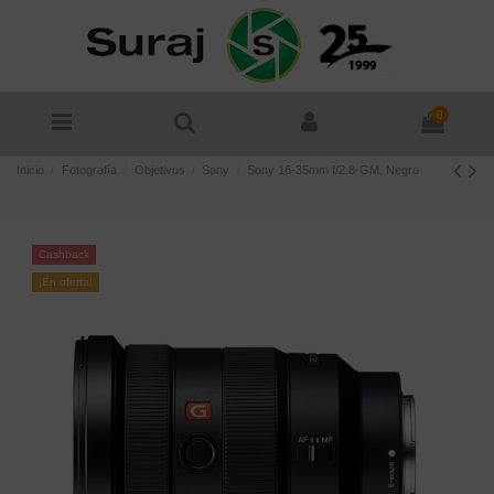
0
Inicio
Fotografía
Objetivos
Sony
Sony 16-35mm f/2.8-GM, Negro
Cashback
¡En oferta!