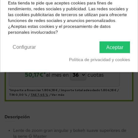
Esta tienda te pide que aceptes cookies para fines de
¿Dónde deseas recibir tu pedido?
rendimiento, redes sociales y publicidad. Las redes sociales y
las cookies publicitarias de terceros se utilizan para ofrecerte
Selecciona tu ubicación para mostrarte los precios e
funciones de redes sociales y anuncios personalizados.
impuestos correctos para tu región.
¿Aceptas estas cookies y el procesamiento de datos
personales involucrados?
Península y Baleares
Canarias
Configurar
Aceptar
Págalo a plazos con
Política de privacidad y cookies
50,17
€*
al mes en
cuotas
*Importe a financiar
1.806,18 €
/
Importe total adeudado
1.806,18 €
/
TIN
0,00 %
/
TAE
7,45 %
/
Ver más
Descripción
Lente de zoom gran angular y bokeh suave superiores de
la serie G Master