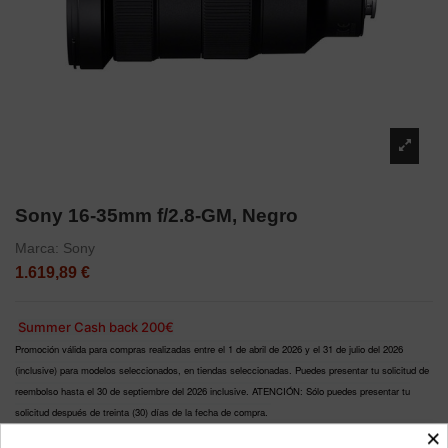
Sony 16-35mm f/2.8-GM, Negro
Marca:
Sony
1.619,89 €
Summer Cash back 200€
Promoción válida para compras realizadas entre el 1 de abril de 2026 y el 31 de julio del 2026
(inclusive) para modelos seleccionados, en tiendas seleccionadas. Puedes presentar tu solicitud de
reembolso hasta el 30 de septiembre del 2026 inclusive. ATENCIÓN: Sólo puedes presentar tu
solicitud después de treinta (30) días de la fecha de compra.
×