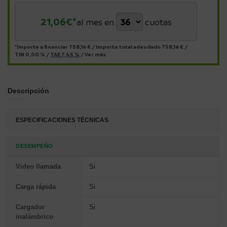
21,06
€*
al mes en
cuotas
*Importe a financiar
758,16 €
/
Importe total adeudado
758,16 €
/
TIN
0,00 %
/
TAE
7,45 %
/
Ver más
Descripción
ESPECIFICACIONES TÉCNICAS
DESEMPEÑO
Video llamada
Si
Carga rápida
Si
Cargador
Si
inalámbrico