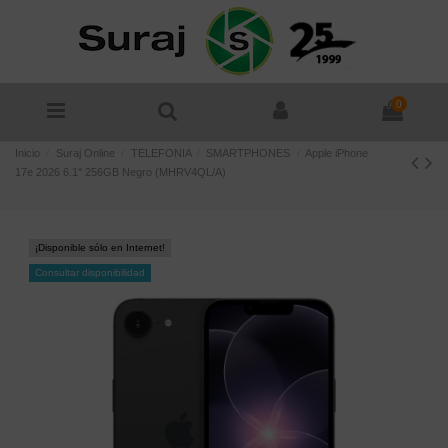
0
Inicio
Suraj Online
TELEFONIA
SMARTPHONES
Apple iPhone
17e 2026 6.1" 256GB Negro (MHRV4QL/A)
¡Disponible sólo en Internet!
Consultar disponibilidad