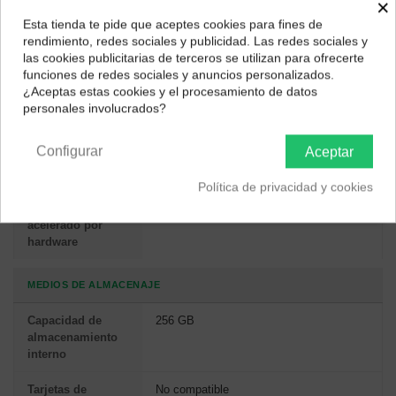
×
Núcleos de
4
eficiencia
Esta tienda te pide que aceptes cookies para fines de
¿Dónde deseas recibir tu pedido?
rendimiento, redes sociales y publicidad. Las redes sociales y
Unidad de
Apple Neural Engine (ANE)
las cookies publicitarias de terceros se utilizan para ofrecerte
Selecciona tu ubicación para mostrarte los precios e
procesamiento
funciones de redes sociales y anuncios personalizados.
impuestos correctos para tu región.
neuronal (NPU)
¿Aceptas estas cookies y el procesamiento de datos
personales involucrados?
Península y Baleares
Canarias
Núcleos de
16
unidad de
Configurar
Aceptar
procesador
neuronal (NPU)
Política de privacidad y cookies
Trazado de rayos
Si
acelerado por
hardware
MEDIOS DE ALMACENAJE
Capacidad de
256 GB
almacenamiento
interno
Tarjetas de
No compatible