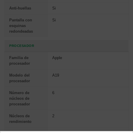
Anti-huellas
Si
Pantalla con
Si
esquinas
redondeadas
PROCESADOR
Familia de
Apple
procesador
Modelo del
A19
procesador
Número de
6
núcleos de
procesador
Núcleos de
2
rendimiento