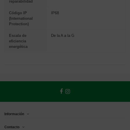
reparabilidad
Código IP
IP68
(International
Protection)
Escala de
De la A a la G
eficiencia
energética
Información
Contacto