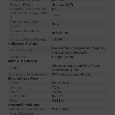
Recarga Rápida
Sí (hasta 33W)
Cargador USB-C Incluido
No
Potencia Mín. Carga USB-
10 W
C
Potencia Máx. Carga
33 W
USB-C
Duración Batería por
055:02 h:min
Ciclo
Ciclos de Vida de Batería
≥ 1000
Inteligencia Artificial
Procesamiento de gráficos, imágenes
Funciones de IA
y vídeos mejorado por IA
Asistente IA
Google Gemini
Audio y Resistencia
Altavoces duales con Dolby Atmos,
Audio
certificación Hi-Res
Certificado de Resistencia
IP64 (polvo y salpicaduras)
Dimensiones y Peso
Color
Azul Glaciar
Anchura
7.54 cm
Altura
16.4 cm
Profundidad
0.79 cm
Peso
0.183 kg
Información Adicional
Identificador del Modelo
2510DRA23E
Clase Eficiencia