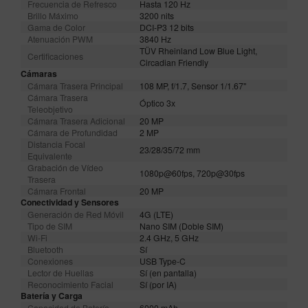
Frecuencia de Refresco
Hasta 120 Hz
Brillo Máximo
3200 nits
Gama de Color
DCI-P3 12 bits
Atenuación PWM
3840 Hz
TÜV Rheinland Low Blue Light,
Certificaciones
Circadian Friendly
Cámaras
Cámara Trasera Principal
108 MP, f/1.7, Sensor 1/1.67"
Cámara Trasera
Óptico 3x
Teleobjetivo
Cámara Trasera Adicional
20 MP
Cámara de Profundidad
2 MP
Distancia Focal
23/28/35/72 mm
Equivalente
Grabación de Vídeo
1080p@60fps, 720p@30fps
Trasera
Cámara Frontal
20 MP
Conectividad y Sensores
Generación de Red Móvil
4G (LTE)
Tipo de SIM
Nano SIM (Doble SIM)
Wi-Fi
2.4 GHz, 5 GHz
Bluetooth
Sí
Conexiones
USB Type-C
Lector de Huellas
Sí (en pantalla)
Reconocimiento Facial
Sí (por IA)
Batería y Carga
Capacidad de Batería
6000 mAh