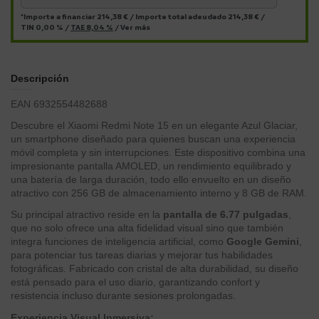
*Importe a financiar
214,38 €
/
Importe total adeudado
214,38 €
/
TIN
0,00 %
/
TAE
8,04 %
/
Ver más
Descripción
EAN 6932554482688
Descubre el Xiaomi Redmi Note 15 en un elegante Azul Glaciar,
un smartphone diseñado para quienes buscan una experiencia
móvil completa y sin interrupciones. Este dispositivo combina una
impresionante pantalla AMOLED, un rendimiento equilibrado y
una batería de larga duración, todo ello envuelto en un diseño
atractivo con 256 GB de almacenamiento interno y 8 GB de RAM.
Su principal atractivo reside en la
pantalla de 6.77 pulgadas
,
que no solo ofrece una alta fidelidad visual sino que también
integra funciones de inteligencia artificial, como
Google Gemini
,
para potenciar tus tareas diarias y mejorar tus habilidades
fotográficas. Fabricado con cristal de alta durabilidad, su diseño
está pensado para el uso diario, garantizando confort y
resistencia incluso durante sesiones prolongadas.
Experiencia Visual Inmersiva: