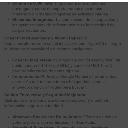
Batería de 6000 mAh:
Proporciona una autonomía
prolongada, capaz de soportar varios días de uso
moderado o jornadas completas de actividad intensa.
Eficiencia Energética:
La combinación de su capacidad y
las optimizaciones de software minimiza la necesidad de
cargas frecuentes.
Conectividad Avanzada y Xiaomi HyperOS:
Este smartphone viene con el intuitivo Xiaomi HyperOS e integra
lo último en conectividad y funciones inteligentes.
Conectividad Versátil:
Compatible con Bluetooth, Wi-Fi de
doble banda (2.4 GHz y 5 GHz) y conexión USB Tipo-C
para transferencias de datos rápidas.
Funciones de IA:
Incluye Google Gemini y herramientas
de edición que mejoran fotos y búsquedas, como la
innovadora función "Rodea para buscar".
Sonido Envolvente y Seguridad Mejorada:
Disfruta de una experiencia de audio superior y mantén tu
información segura con facilidad.
Altavoces Duales con Dolby Atmos:
Ofrecen un sonido
potente y claro, con certificación Hi-Res Audio.
Seguridad Biométrica:
Sensor de huellas dactilares