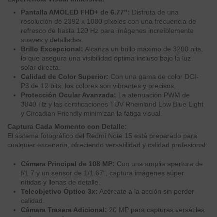
Pantalla AMOLED FHD+ de 6.77":
Disfruta de una
resolución de 2392 x 1080 píxeles con una frecuencia de
refresco de hasta 120 Hz para imágenes increíblemente
suaves y detalladas.
Brillo Excepcional:
Alcanza un brillo máximo de 3200 nits,
lo que asegura una visibilidad óptima incluso bajo la luz
solar directa.
Calidad de Color Superior:
Con una gama de color DCI-
P3 de 12 bits, los colores son vibrantes y precisos.
Protección Ocular Avanzada:
La atenuación PWM de
3840 Hz y las certificaciones TÜV Rheinland Low Blue Light
y Circadian Friendly minimizan la fatiga visual.
Captura Cada Momento con Detalle:
El sistema fotográfico del Redmi Note 15 está preparado para
cualquier escenario, ofreciendo versatilidad y calidad profesional:
Cámara Principal de 108 MP:
Con una amplia apertura de
f/1.7 y un sensor de 1/1.67", captura imágenes súper
nítidas y llenas de detalle.
Teleobjetivo Óptico 3x:
Acércate a la acción sin perder
calidad.
Cámara Trasera Adicional:
20 MP para capturas versátiles