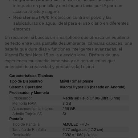
integrado en pantalla y desbloqueo facial por IA para un
acceso rápido y seguro.
Resistencia IP64:
Protección contra el polvo y las
salpicaduras de agua, ideal para el uso diario en diferentes
entornos.
En resumen, si buscas un smartphone que ofrezca un equilibrio
perfecto entre una pantalla deslumbrante, cámaras capaces, una
batería que dura días y funciones inteligentes avanzadas, el
Xiaomi Redmi Note 15 es la elección ideal. Disfruta de una
experiencia multimedia inmersiva y de herramientas que
potencian tu creatividad y productividad diaria.
Características Técnicas
Tipo de Dispositivo
Móvil / Smartphone
Sistema Operativo
Xiaomi HyperOS (basado en Android)
Procesador y Memoria
Procesador
MediaTek Helio G100-Ultra (6 nm)
Memoria RAM
8 GB
Almacenamiento Interno
256 GB
Admite Tarjeta SD
Sí
Pantalla
Tipo de Pantalla
AMOLED FHD+
Tamaño de Pantalla
6.77 pulgadas (17.2 cm)
Resolución
2392 x 1080 píxeles