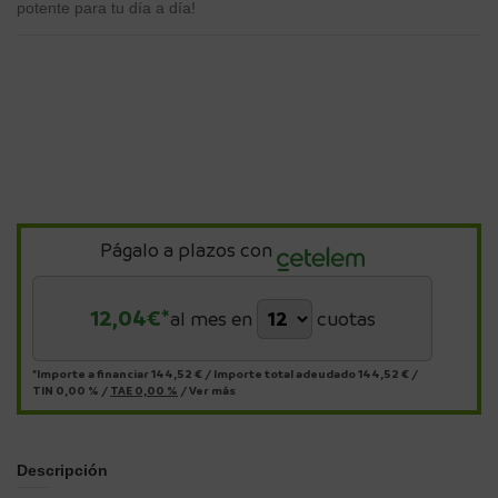
potente para tu día a día!
Págalo a plazos con
12,04
€*
al mes en
cuotas
*Importe a financiar
144,52 €
/
Importe total adeudado
144,52 €
/
TIN
0,00 %
/
TAE
0,00 %
/
Ver más
Descripción