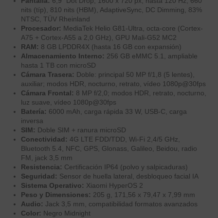
Pantalla:
6,9" Dot Drop, 1600 x 720 px, hasta 120 Hz, 660
nits (típ), 810 nits (HBM), AdaptiveSync, DC Dimming, 83%
NTSC, TÜV Rheinland
Procesador:
MediaTek Helio G81-Ultra, octa-core (Cortex-
A75 + Cortex-A55 a 2,0 GHz), GPU Mali-G52 MC2
RAM:
8 GB LPDDR4X (hasta 16 GB con expansión)
Almacenamiento Interno:
256 GB eMMC 5.1, ampliable
hasta 1 TB con microSD
Cámara Trasera:
Doble: principal 50 MP f/1,8 (5 lentes),
auxiliar; modos HDR, nocturno, retrato, vídeo 1080p@30fps
Cámara Frontal:
8 MP f/2,0; modos HDR, retrato, nocturno,
luz suave, vídeo 1080p@30fps
Batería:
6000 mAh, carga rápida 33 W, USB-C, carga
inversa
SIM:
Doble SIM + ranura microSD
Conectividad:
4G LTE FDD/TDD, Wi-Fi 2,4/5 GHz,
Bluetooth 5.4, NFC, GPS, Glonass, Galileo, Beidou, radio
FM, jack 3,5 mm
Resistencia:
Certificación IP64 (polvo y salpicaduras)
Seguridad:
Sensor de huella lateral, desbloqueo facial IA
Sistema Operativo:
Xiaomi HyperOS 2
Peso y Dimensiones:
205 g, 171,56 x 79,47 x 7,99 mm
Audio:
Jack 3,5 mm, compatibilidad formatos avanzados
Color:
Negro Midnight