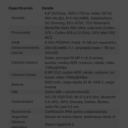
Especificación
Detalle
6,9" Dot Drop, 1600 x 720 px, hasta 120 Hz,
Pantalla
660 nits (típ), 810 nits (HBM), AdaptiveSync,
DC Dimming, 83% NTSC, TÜV Rheinland
MediaTek Helio G81-Ultra, octa-core (Cortex-
Procesador
A75 + Cortex-A55 a 2,0 GHz), GPU Mali-G52
MC2
RAM
8 GB LPDDR4X (hasta 16 GB con expansión)
Almacenamiento
256 GB eMMC 5.1, ampliable hasta 1 TB con
interno
microSD
Doble: principal 50 MP f/1,8 (5 lentes),
Cámara trasera
auxiliar; modos HDR, nocturno, retrato, vídeo
1080p@30fps
8 MP f/2,0; modos HDR, retrato, nocturno, luz
Cámara frontal
suave, vídeo 1080p@30fps
6000 mAh, carga rápida 33 W, USB-C, carga
Batería
inversa
SIM
Doble SIM + ranura microSD
4G LTE FDD/TDD, Wi-Fi 2,4/5 GHz, Bluetooth
Conectividad
5.4, NFC, GPS, Glonass, Galileo, Beidou,
radio FM, jack 3,5 mm
Resistencia
Certificación IP64 (polvo y salpicaduras)
Seguridad
Sensor de huella lateral, desbloqueo facial IA
Sistema
Xiaomi HyperOS 2
operativo