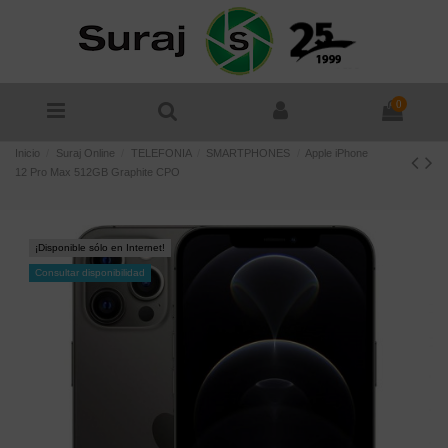
0
Inicio
Suraj Online
TELEFONIA
SMARTPHONES
Apple iPhone
12 Pro Max 512GB Graphite CPO
¡Disponible sólo en Internet!
Consultar disponibilidad