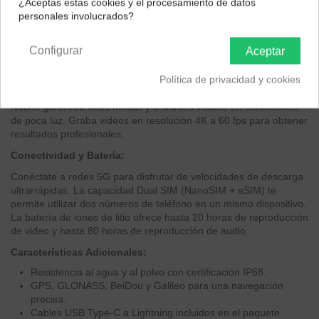
¿Aceptas estas cookies y el procesamiento de datos
almacenamiento interno, tendrás espacio de sobra para todas tus
personales involucrados?
aplicaciones, fotos y videos.
Península y Baleares
Canarias
Cámara:
Configurar
Aceptar
Captura fotos y videos impresionantes con su sistema de triple
Política de privacidad y cookies
cámara trasera de 12 MP. El zoom óptico de 5x y el zoom digital
de 12x te permiten acercarte a la acción, mientras que el Modo
Noche garantiza fotos nítidas y brillantes incluso en condiciones
de poca luz. Graba videos en resolución 4K a 60 fps para obtener
resultados profesionales.
Conectividad y Batería:
Conéctate a redes 5G para disfrutar de velocidades de descarga
ultrarrápidas. La capacidad Dual SIM (NanoSIM + eSIM) te
permite utilizar dos números de teléfono en un mismo dispositivo.
La batería de iones de litio ofrece hasta 20 horas de reproducción
de video y hasta 80 horas de reproducción de audio.
Características Adicionales:
Resistencia al agua y al polvo con certificación IP68.
GPS, GLONASS, BeiDou y Galileo para una navegación
precisa.
Cables USB Type-C a Lightning incluidos en el paquete.