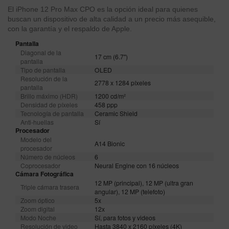
El iPhone 12 Pro Max CPO es la opción ideal para quienes
buscan un dispositivo de alta calidad a un precio más asequible,
con la garantía y el respaldo de Apple.
Pantalla
Diagonal de la
17 cm (6.7'')
pantalla
Tipo de pantalla
OLED
Resolución de la
2778 x 1284 píxeles
pantalla
Brillo máximo (HDR)
1200 cd/m²
Densidad de píxeles
458 ppp
Tecnología de pantalla
Ceramic Shield
Anti-huellas
Sí
Procesador
Modelo del
A14 Bionic
procesador
Número de núcleos
6
Coprocesador
Neural Engine con 16 núcleos
Cámara Fotográfica
12 MP (principal), 12 MP (ultra gran
Triple cámara trasera
angular), 12 MP (telefoto)
Zoom óptico
5x
Zoom digital
12x
Modo Noche
Sí, para fotos y videos
Resolución de video
Hasta 3840 x 2160 píxeles (4K)