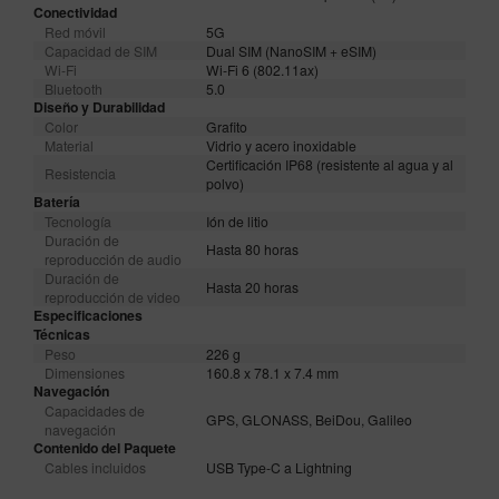
Conectividad
Red móvil
5G
Capacidad de SIM
Dual SIM (NanoSIM + eSIM)
Wi-Fi
Wi-Fi 6 (802.11ax)
Bluetooth
5.0
Diseño y Durabilidad
Color
Grafito
Material
Vidrio y acero inoxidable
Certificación IP68 (resistente al agua y al
Resistencia
polvo)
Batería
Tecnología
Ión de litio
Duración de
Hasta 80 horas
reproducción de audio
Duración de
Hasta 20 horas
reproducción de video
Especificaciones
Técnicas
Peso
226 g
Dimensiones
160.8 x 78.1 x 7.4 mm
Navegación
Capacidades de
GPS, GLONASS, BeiDou, Galileo
navegación
Contenido del Paquete
Cables incluidos
USB Type-C a Lightning