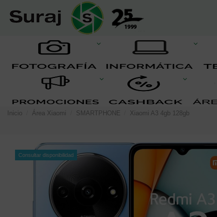
Inicio
Área Xiaomi
SMARTPHONE
Xiaomi A3 4gb 128gb
Consultar disponibilidad