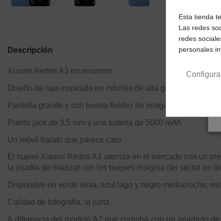
Esta tienda t
Las redes soc
redes sociale
personales i
Descripción
Xiaomi Redmi A3 en resumen
Configura
Diseño de lujo inspirado en móviles de alta gama
Pantalla grande y con buena fluidez de imagen
Puerto jack de 3,5 mm y una batería de 5000 mAh
Un móvil barato que parece caro
El nuevo Xiaomi Redmi A3 aterriza en el mercado con un prec
la osadía de rivalizar con los buques insignia del sector en 
Disponible en verde oliva, azul lago y negro medianoche, este 
Calidad de fotografía, la justa
A diferencia del modelo A2 que contaba con un apartado de 