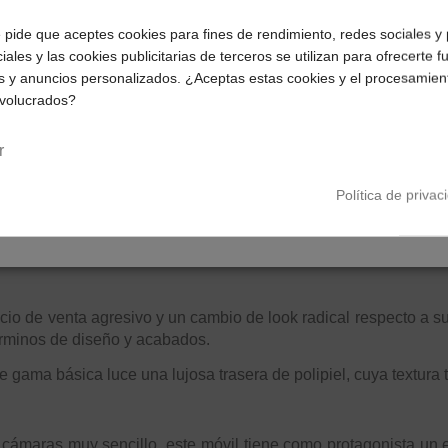
¿Dónde deseas recibir tu pedido?
e pide que aceptes cookies para fines de rendimiento, redes sociales y 
iales y las cookies publicitarias de terceros se utilizan para ofrecerte 
Selecciona tu ubicación para mostrarte los precios e
s y anuncios personalizados. ¿Aceptas estas cookies y el procesamien
impuestos correctos para tu región.
nvolucrados?
Península y Baleares
Canarias
r
Política de privac
io de venta agresivo y un cambio de look radical respecto a su
términos de diseño y acabados.
gama básica luce una lujosa trasera de polipiel, cuya textura tie
cámaras muy sencillo, este móvil tiene como protagonista un 