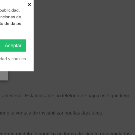
×
publicidad.
funciones de
to de datos
Aceptar
idad y cookies
 antecesor. Estamos ante un teléfono de bajo coste que tiene
ne la ventaja de invisibilizar huellas dactilares.
enorme módulo fotográfico en forma de círculo que emula los