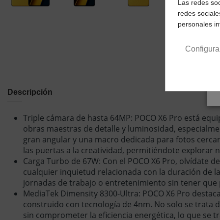
Las redes soc
redes sociale
personales i
Configura
Descripción
Triple cámara de hasta 64MP:
POCO X6 Pro está equip
obras maestras de detalle y luminosidad, especialme
gran angular y una macro dedicada para fotos cercan
las puertas a la creatividad, permitiéndote explorar 
Carga Turbo de 67W:
Con el POCO X6 Pro, olvídate de
cualquier inquietud relacionada con la duración de l
jornadas de trabajo o entretenimiento sin tener que
MediaTek Dimensity 8300-Ultra:
POCO X6 Pro destaca 
construido con tecnología de 4nm. No solo se trata d
sin comprometer la eficiencia energética, lo que se 