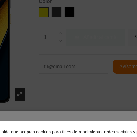
Color
Amarillo
Gray
Negro
Añadir al carrito
¿Dónde deseas recibir tu pedido?
Págalo a plazos con
e pide que aceptes cookies para fines de rendimiento, redes sociales y 