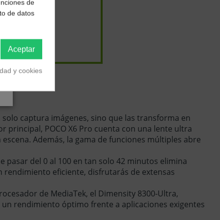
funciones de
to de datos
s
5,22 €
/
Aceptar
idad y cookies
 solo captura imágenes, sino que las transforma en
r principal, POCO X6 Pro cuenta con una lente ultra
a escena. Además, la gama de funciones múltiples abre
e pasar del 0 al 100 en tan solo 42 minutos elimina
 rendimiento eficiente, disfrutarás de extensas
rocesador de MediaTek, el Dimensity 8300-Ultra,
o un rendimiento óptimo frente a aplicaciones exigentes