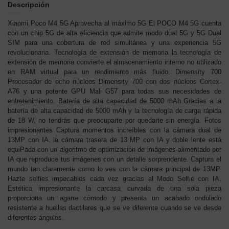
Descripción
Xiaomi Poco M4 5G Aprovecha al máximo 5G El POCO M4 5G cuenta
con un chip 5G de alta eficiencia que admite modo dual 5G y 5G Dual
SIM para una cobertura de red simultánea y una experiencia 5G
revolucionaria. Tecnología de extensión de memoria la tecnología de
extensión de memoria convierte el almacenamiento interno no utilizado
en RAM virtual para un rendimiento más fluido. Dimensity 700
Procesador de ocho núcleos Dimensity 700 con dos núcleos Cortex-
A76 y una potente GPU Mali G57 para todas sus necesidades de
entretenimiento. Batería de alta capacidad de 5000 mAh Gracias a la
batería de alta capacidad de 5000 mAh y la tecnología de carga rápida
de 18 W, no tendrás que preocuparte por quedarte sin energía. Fotos
impresionantes Captura momentos increíbles con la cámara dual de
13MP con IA. la cámara trasera de 13 MP con IA y doble lente está
equiPada con un algoritmo de optimización de imágenes alimentado por
IA que reproduce tus imágenes con un detalle sorprendente. Captura el
mundo tan claramente como lo ves con la cámara principal de 13MP.
Hazte selfies impecables cada vez gracias al Modo Selfie con IA.
Estética impresionante la carcasa curvada de una sola pieza
proporciona un agarre cómodo y presenta un acabado ondulado
resistente a huellas dactilares que se ve diferente cuando se ve desde
diferentes ángulos.