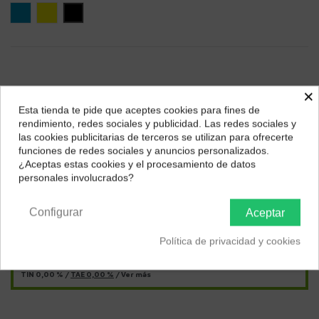
Azul
Amarillo
Negro
×
Esta tienda te pide que aceptes cookies para fines de
¿Dónde deseas recibir tu pedido?
rendimiento, redes sociales y publicidad. Las redes sociales y
las cookies publicitarias de terceros se utilizan para ofrecerte
Selecciona tu ubicación para mostrarte los precios e
funciones de redes sociales y anuncios personalizados.
impuestos correctos para tu región.
¿Aceptas estas cookies y el procesamiento de datos
personales involucrados?
Págalo a plazos con
Península y Baleares
Canarias
Configurar
Aceptar
12,12
€*
al mes en
cuotas
Política de privacidad y cookies
*Importe a financiar
145,49 €
/
Importe total adeudado
145,49 €
/
TIN
0,00 %
/
TAE
0,00 %
/
Ver más