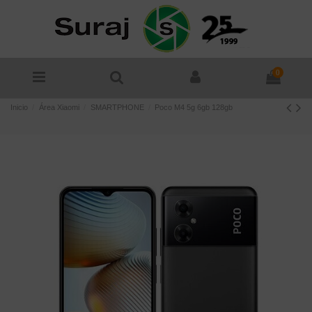
0
Inicio
Área Xiaomi
SMARTPHONE
Poco M4 5g 6gb 128gb