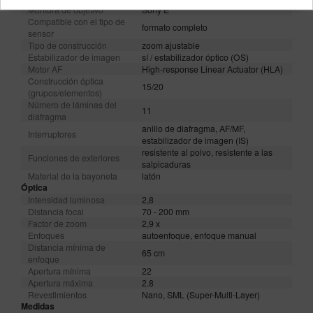
Montura de objetivo
Sony E
Compatible con el tipo de
formato completo
sensor
Tipo de construcción
zoom ajustable
Estabilizador de imagen
sí / estabilizador óptico (OS)
Motor AF
High-response Linear Actuator (HLA)
Construcción óptica
15/20
(grupos/elementos)
Número de láminas del
11
diafragma
anillo de diafragma, AF/MF,
Interruptores
estabilizador de imagen (IS)
resistente al polvo, resistente a las
Funciones de exteriores
salpicaduras
Material de la bayoneta
latón
Óptica
Intensidad luminosa
2,8
Distancia focal
70 - 200 mm
Factor de zoom
2,9 x
Enfoques
autoenfoque, enfoque manual
Distancia mínima de
65 cm
enfoque
Apertura mínima
22
Apertura máxima
2.8
Revestimientos
Nano, SML (Super-Multi-Layer)
Medidas