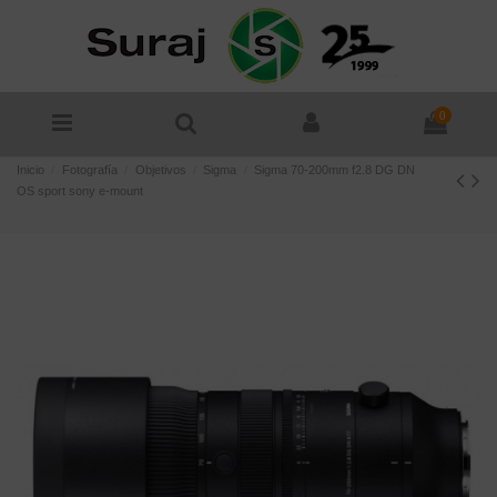
0
Inicio
Fotografía
Objetivos
Sigma
Sigma 70-200mm f2.8 DG DN
OS sport sony e-mount