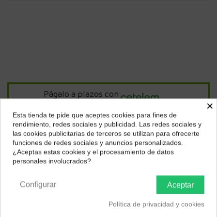
Págalo a plazos con
×
Esta tienda te pide que aceptes cookies para fines de
¿Dónde deseas recibir tu pedido?
39,93
€*
al mes en
cuotas
rendimiento, redes sociales y publicidad. Las redes sociales y
las cookies publicitarias de terceros se utilizan para ofrecerte
Selecciona tu ubicación para mostrarte los precios e
funciones de redes sociales y anuncios personalizados.
impuestos correctos para tu región.
*Importe a financiar
1.437,37 €
/
Importe total adeudado
1.437,37 €
/
¿Aceptas estas cookies y el procesamiento de datos
TIN
0,00 %
/
TAE
7,45 %
/
Ver más
personales involucrados?
Península y Baleares
Canarias
Configurar
Aceptar
Descripción
Política de privacidad y cookies
Tipo de producto
Teleobjetivo zoom
Características técnicas