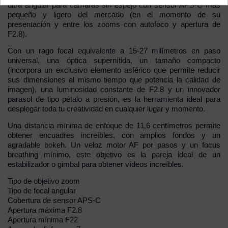
ultra angular para cámaras sin espejo con sensor APS-C más
pequeño y ligero del mercado (en el momento de su
presentación y entre los zooms con autofoco y apertura de
F2.8).
Con un rago focal equivalente a 15-27 milímetros en paso
universal, una óptica supernítida, un tamaño compacto
(incorpora un exclusivo elemento asférico que permite reducir
sus dimensiones al mismo tiempo que potencia la calidad de
imagen), una luminosidad constante de F2.8 y un innovador
parasol de tipo pétalo a presión, es la herramienta ideal para
desplegar toda tu creatividad en cualquier lugar y momento.
Una distancia mínima de enfoque de 11,6 centímetros permite
obtener encuadres increíbles, con amplios fondos y un
agradable bokeh. Un veloz motor AF por pasos y un focus
breathing mínimo, este objetivo es la pareja ideal de un
estabilizador o gimbal para obtener vídeos increíbles.
Tipo de objetivo zoom
Tipo de focal angular
Cobertura de sensor APS-C
Apertura máxima F2.8
Apertura mínima F22