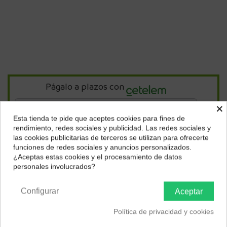
Págalo a plazos con
×
17,42
€*
al mes en
cuotas
Esta tienda te pide que aceptes cookies para fines de
¿Dónde deseas recibir tu pedido?
rendimiento, redes sociales y publicidad. Las redes sociales y
las cookies publicitarias de terceros se utilizan para ofrecerte
Selecciona tu ubicación para mostrarte los precios e
*Importe a financiar
627,29 €
/
Importe total adeudado
627,29 €
/
funciones de redes sociales y anuncios personalizados.
TIN
0,00 %
/
TAE
7,45 %
/
Ver más
impuestos correctos para tu región.
¿Aceptas estas cookies y el procesamiento de datos
personales involucrados?
Península y Baleares
Canarias
Descripción
Configurar
Aceptar
EAN 0085126207656
Política de privacidad y cookies
El SIGMA 10-18mm F2.8 DC DN | Contemporary es el objetivo