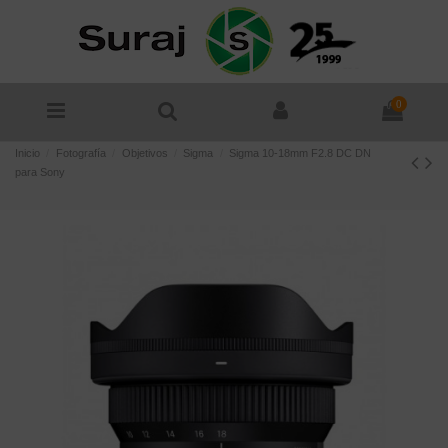
0
Inicio
Fotografía
Objetivos
Sigma
Sigma 10-18mm F2.8 DC DN
para Sony