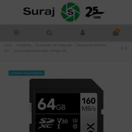
0
Inicio
Fotografía
Accesorios de Fotografía
Tarjetas de memoria
SD
Lexar professional silver sd64gb v30
Consultar disponibilidad