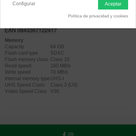
Configurar
Aceptar
Política de privacidad y cookies
Descripción
EAN 0843367122417
Memory
Capacity
64 GB
Flash card type
SDXC
Flash memory class
Class 10
Read speed
160 MB/s
Write speed
70 MB/s
Internal memory type
UHS-I
UHS Speed Class
Class 3 (U3)
Video Speed Class
V30