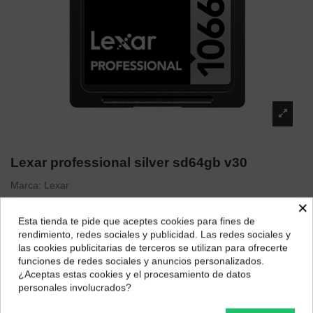
Lexar professional silver sd64gb v30
Marca:
Lexar
24,24 €
×
Esta tienda te pide que aceptes cookies para fines de
¿Dónde deseas recibir tu pedido?
rendimiento, redes sociales y publicidad. Las redes sociales y
las cookies publicitarias de terceros se utilizan para ofrecerte
Selecciona tu ubicación para mostrarte los precios e
funciones de redes sociales y anuncios personalizados.
impuestos correctos para tu región.
¿Aceptas estas cookies y el procesamiento de datos
personales involucrados?
Península y Baleares
Canarias