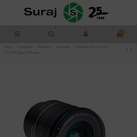
0
Inicio
Fotografía
Objetivos
Samyang
Samyang AF 14-24mm
F2.8 FE Sony E-Mount