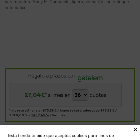
para montura Sony E. Compacto, ligero, versátil y con enfoque
automático.
Págalo a plazos con
27,04
€*
al mes en
cuotas
*Importe a financiar
973,38 €
/
Importe total adeudado
973,38 €
/
TIN
0,00 %
/
TAE
7,45 %
/
Ver más
×
Esta tienda te pide que aceptes cookies para fines de
Descripción