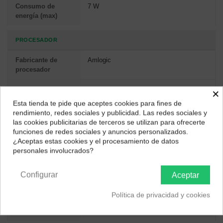
Consumo de
7 W
energía (max)
PROCESADOR
Fabricante de
Amlogic
procesador
Frecuencia del
2 GHz
×
procesador
Esta tienda te pide que aceptes cookies para fines de
¿Dónde deseas recibir tu pedido?
rendimiento, redes sociales y publicidad. Las redes sociales y
Número de
4
las cookies publicitarias de terceros se utilizan para ofrecerte
Selecciona tu ubicación para mostrarte los precios e
núcleos de
funciones de redes sociales y anuncios personalizados.
impuestos correctos para tu región.
procesador
¿Aceptas estas cookies y el procesamiento de datos
personales involucrados?
Península y Baleares
Canarias
Arquitectura del
Cortex-A35
procesador
Configurar
Aceptar
GRÁFICOS
Política de privacidad y cookies
Adaptador gráfico
Mali-G31