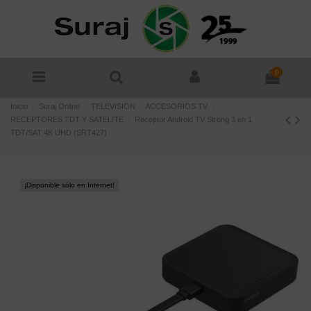
0
Inicio
Suraj Online
TELEVISION
ACCESORIOS TV
RECEPTORES TDT Y SATELITE
Receptor Android TV Strong 3 en 1
TDT/SAT 4K UHD (SRT427)
¡Disponible sólo en Internet!