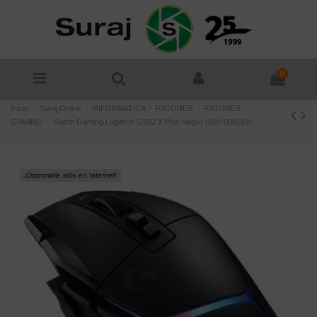
0
Inicio
Suraj Online
INFORMATICA
RATONES
RATONES
GAMING
Ratón Gaming Logitech G502 X Plus Negro (910-006163)
¡Disponible sólo en Internet!