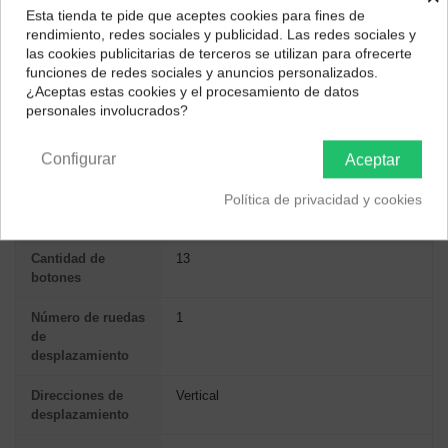
Interfaz del
RF inalámbrico
Esta tienda te pide que aceptes cookies para fines de
dispositivo
¿Dónde deseas recibir tu pedido?
rendimiento, redes sociales y publicidad. Las redes sociales y
las cookies publicitarias de terceros se utilizan para ofrecerte
Tecnología de
Óptico
Selecciona tu ubicación para mostrarte los precios e
funciones de redes sociales y anuncios personalizados.
impuestos correctos para tu región.
detección de
¿Aceptas estas cookies y el procesamiento de datos
movimientos
personales involucrados?
Península y Baleares
Canarias
Resolución de
25600 DPI
Configurar
Aceptar
movimiento
Política de privacidad y cookies
Tipo de
Rueda
desplazamiento
Cantidad de
13
botones
Número de ruedas
1
de
desplazamiento
Direcciones de
Vertical
desplazamiento