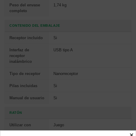
Peso del envase
1,74 kg
completo
CONTENIDO DEL EMBALAJE
Receptor incluido
Si
Interfaz de
USB tipo A
receptor
inalámbrico
Tipo de receptor
Nanorreceptor
Pilas incluidas
Si
Manual de usuario
Si
RATÓN
Utilizar con
Juego
×