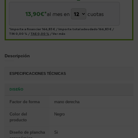
13,90
€*
al mes en
cuotas
*Importe a financiar
166,83 €
/
Importe total adeudado
166,83 €
/
TIN
0,00 %
/
TAE
0,00 %
/
Ver más
Descripción
ESPECIFICACIONES TÉCNICAS
DISEÑO
Factor de forma
mano derecha
Color del
Negro
producto
Diseño de plancha
Si